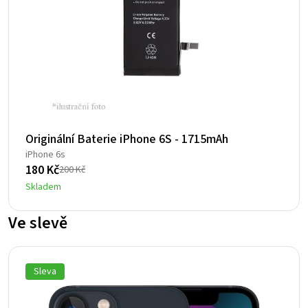
Originální Baterie iPhone 6S - 1715mAh
iPhone 6s
180
Kč
200
Kč
Původní
Aktuální
Skladem
cena
cena
byla:
je:
Ve slevě
200 Kč.
180 Kč.
Sleva