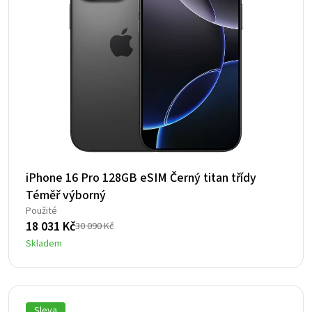
iPhone 16 Pro 128GB eSIM Černý titan třídy
Téměř výborný
Použité
18 031
Kč
30 090
Kč
Původní
Aktuální
Skladem
cena
cena
byla:
je:
30
18
090 Kč.
031 Kč.
Sleva