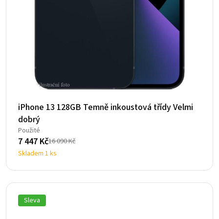
iPhone 13 128GB Temně inkoustová třídy Velmi
dobrý
Použité
7 447
Kč
16 090
Kč
Původní
Aktuální
Skladem 1 ks
cena
cena
byla:
je:
16
7
090 Kč.
447 Kč.
Sleva