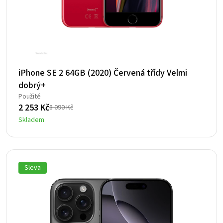
iPhone SE 2 64GB (2020) Červená třídy Velmi
dobrý+
Použité
2 253
Kč
8 090
Kč
Původní
Aktuální
Skladem
cena
cena
byla:
je:
8
2
090 Kč.
253 Kč.
Sleva