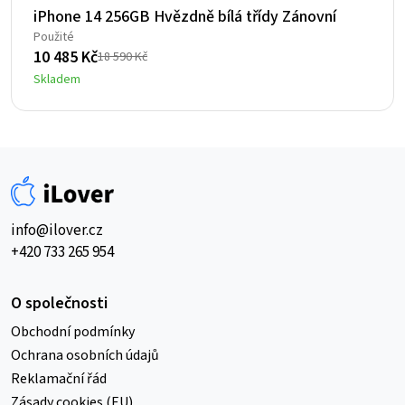
iPhone 14 256GB Hvězdně bílá třídy Zánovní
Použité
10 485
Kč
18 590
Kč
Původní
Aktuální
Skladem
cena
cena
byla:
je:
18
10
590 Kč.
485 Kč.
info@ilover.cz
+420 733 265 954
O společnosti
Obchodní podmínky
Ochrana osobních údajů
Reklamační řád
Zásady cookies (EU)