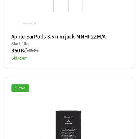
Apple EarPods 3.5 mm jack MNHF2ZM/A
Sluchátka
350
Kč
595
Kč
Původní
Aktuální
Skladem
cena
cena
byla:
je:
595 Kč.
350 Kč.
Sleva