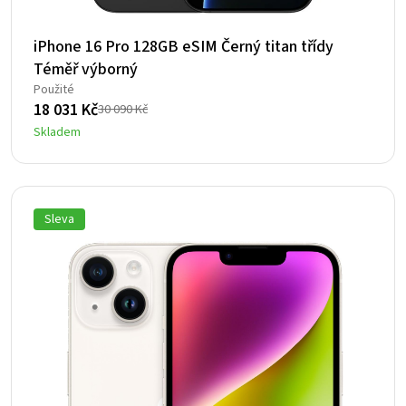
iPhone 16 Pro 128GB eSIM Černý titan třídy
Téměř výborný
Použité
18 031
Kč
30 090
Kč
Původní
Aktuální
Skladem
cena
cena
byla:
je:
30
18
090 Kč.
031 Kč.
Sleva