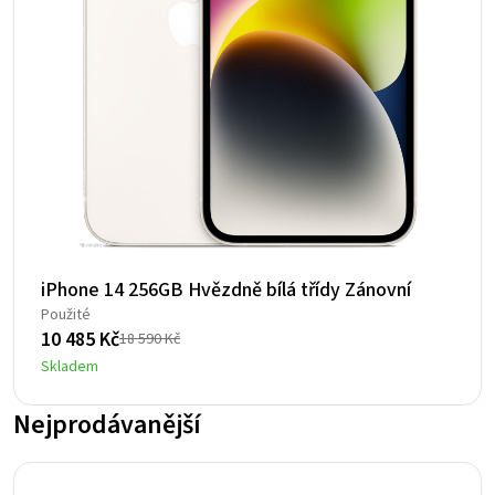
iPhone 14 256GB Hvězdně bílá třídy Zánovní
Použité
10 485
Kč
18 590
Kč
Původní
Aktuální
Skladem
cena
cena
byla:
je:
Nejprodávanější
18
10
590 Kč.
485 Kč.