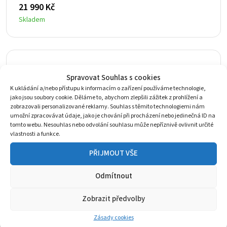
21 990
Kč
Skladem
Spravovat Souhlas s cookies
K ukládání a/nebo přístupu k informacím o zařízení používáme technologie,
jako jsou soubory cookie. Děláme to, abychom zlepšili zážitek z prohlížení a
zobrazovali personalizované reklamy. Souhlas s těmito technologiemi nám
umožní zpracovávat údaje, jako je chování při procházení nebo jedinečná ID na
tomto webu. Nesouhlas nebo odvolání souhlasu může nepříznivě ovlivnit určité
vlastnosti a funkce.
PŘIJMOUT VŠE
Odmítnout
Zobrazit předvolby
Zásady cookies