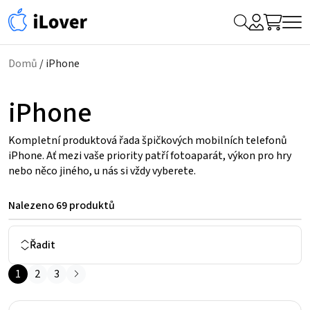
My
Hledat
Me
Account
Domů
/ iPhone
iPhone
Kompletní produktová řada špičkových mobilních telefonů
iPhone. Ať mezi vaše priority patří fotoaparát, výkon pro hry
nebo něco jiného, u nás si vždy vyberete.
Nalezeno
69 produktů
Řadit
1
2
3