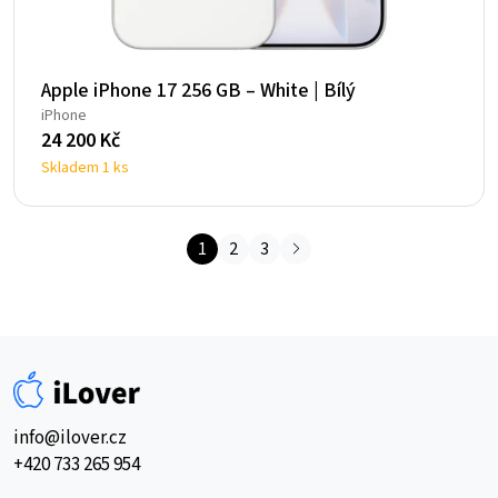
Apple iPhone 17 256 GB – White | Bílý
iPhone
24 200
Kč
Skladem 1 ks
1
2
3
info@ilover.cz
+420 733 265 954