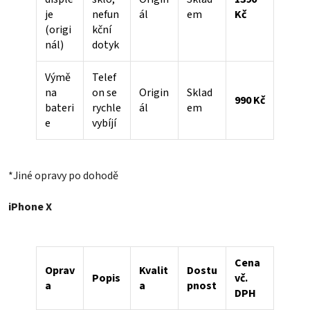
je
nefun
ál
em
Kč
(origi
kční
nál)
dotyk
Výmě
Telef
na
on se
Origin
Sklad
990 Kč
bateri
rychle
ál
em
e
vybíjí
*Jiné opravy po dohodě
iPhone X
Cena
Oprav
Kvalit
Dostu
Popis
vč.
a
a
pnost
DPH