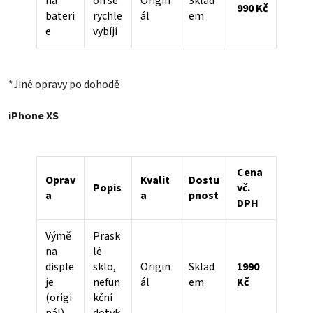
na
on se
Origin
Sklad
990 Kč
bateri
rychle
ál
em
e
vybíjí
*Jiné opravy po dohodě
iPhone XS
Cena
Oprav
Kvalit
Dostu
Popis
vč.
a
a
pnost
DPH
Výmě
Prask
na
lé
disple
sklo,
Origin
Sklad
1990
je
nefun
ál
em
Kč
(origi
kční