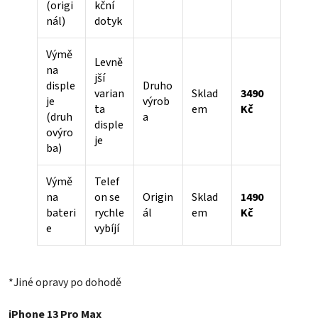
(origi
kční
nál)
dotyk
Výmě
Levně
na
jší
disple
Druho
varian
Sklad
3490
je
výrob
ta
em
Kč
(druh
a
disple
ovýro
je
ba)
Výmě
Telef
na
on se
Origin
Sklad
1490
bateri
rychle
ál
em
Kč
e
vybíjí
*Jiné opravy po dohodě
iPhone 13 Pro Max