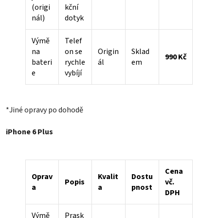
(origi
kční
nál)
dotyk
Výmě
Telef
na
on se
Origin
Sklad
990 Kč
bateri
rychle
ál
em
e
vybíjí
*Jiné opravy po dohodě
iPhone 6 Plus
Cena
Oprav
Kvalit
Dostu
Popis
vč.
a
a
pnost
DPH
Výmě
Prask