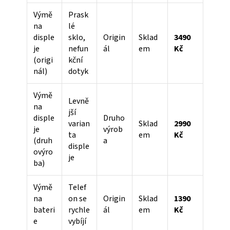
Výmě
Prask
na
lé
disple
sklo,
Origin
Sklad
3490
je
nefun
ál
em
Kč
(origi
kční
nál)
dotyk
Výmě
Levně
na
jší
disple
Druho
varian
Sklad
2990
je
výrob
ta
em
Kč
(druh
a
disple
ovýro
je
ba)
Výmě
Telef
na
on se
Origin
Sklad
1390
bateri
rychle
ál
em
Kč
e
vybíjí