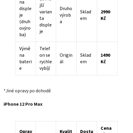
na
jší
disple
Druho
varian
Sklad
2990
je
výrob
ta
em
Kč
(druh
a
disple
ovýro
je
ba)
Výmě
Telef
na
on se
Origin
Sklad
1490
bateri
rychle
ál
em
Kč
e
vybíjí
*Jiné opravy po dohodě
iPhone 12 Pro Max
Cena
Oprav
Kvalit
Dostu