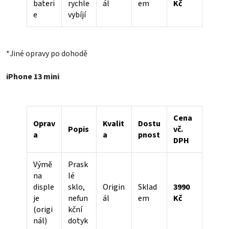
bateri
rychle
ál
em
Kč
e
vybíjí
*Jiné opravy po dohodě
iPhone 13 mini
Cena
Oprav
Kvalit
Dostu
Popis
vč.
a
a
pnost
DPH
Výmě
Prask
na
lé
disple
sklo,
Origin
Sklad
3990
je
nefun
ál
em
Kč
(origi
kční
nál)
dotyk