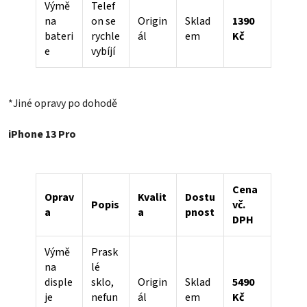
Výmě
Telef
na
on se
Origin
Sklad
1390
bateri
rychle
ál
em
Kč
e
vybíjí
*Jiné opravy po dohodě
iPhone 13 Pro
Cena
Oprav
Kvalit
Dostu
Popis
vč.
a
a
pnost
DPH
Výmě
Prask
na
lé
disple
sklo,
Origin
Sklad
5490
je
nefun
ál
em
Kč