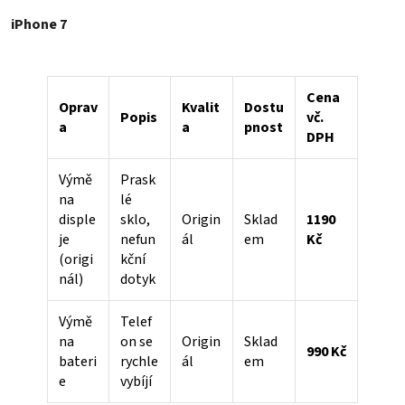
iPhone 7
Cena
Oprav
Kvalit
Dostu
Popis
vč.
a
a
pnost
DPH
Výmě
Prask
na
lé
disple
sklo,
Origin
Sklad
1190
je
nefun
ál
em
Kč
(origi
kční
nál)
dotyk
Výmě
Telef
na
on se
Origin
Sklad
990 Kč
bateri
rychle
ál
em
e
vybíjí