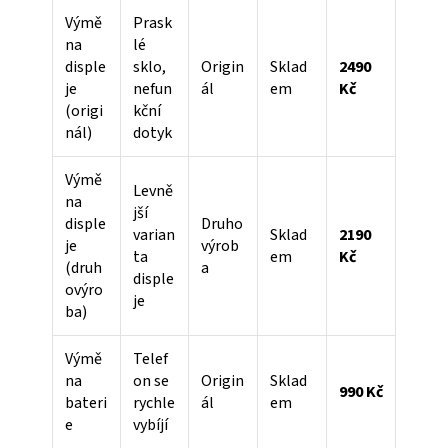
Výmě
Prask
na
lé
disple
sklo,
Origin
Sklad
2490
je
nefun
ál
em
Kč
(origi
kční
nál)
dotyk
Výmě
Levně
na
jší
disple
Druho
varian
Sklad
2190
je
výrob
ta
em
Kč
(druh
a
disple
ovýro
je
ba)
Výmě
Telef
na
on se
Origin
Sklad
990 Kč
bateri
rychle
ál
em
e
vybíjí