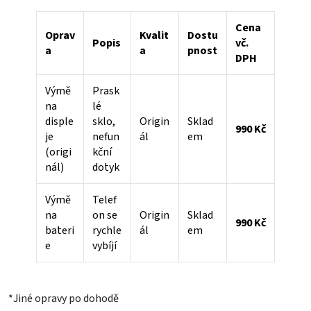
Cena
Oprav
Kvalit
Dostu
Popis
vč.
a
a
pnost
DPH
Výmě
Prask
na
lé
disple
sklo,
Origin
Sklad
990 Kč
je
nefun
ál
em
(origi
kční
nál)
dotyk
Výmě
Telef
na
on se
Origin
Sklad
990 Kč
bateri
rychle
ál
em
e
vybíjí
*Jiné opravy po dohodě