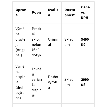
Cena
Oprav
Kvalit
Dostu
Popis
vč.
a
a
pnost
DPH
Výmě
Prask
na
lé
disple
sklo,
Origin
Sklad
3490
je
nefun
ál
em
Kč
(origi
kční
nál)
dotyk
Výmě
Levně
na
jší
disple
Druho
varian
Sklad
2990
je
výrob
ta
em
Kč
(druh
a
disple
ovýro
je
ba)