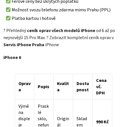
Férové ceny bez skrytých poplatků
Možnost svozu telefonu zdarma mimo Prahu (PPL)
Platba kartou i hotově
? Přehledný
ceník oprav všech modelů iPhone
od 6 až po
nejnovější 15 Pro Max. ?
Zobrazit kompletní ceník oprav v
Servis iPhone Praha
iPhone
iPhone 6
Cena
Oprav
Kvalit
Dostu
Popis
vč.
a
a
pnost
DPH
Výmě
Prask
na
lé
disple
sklo,
Origin
Sklad
990 Kč
je
nefun
ál
em