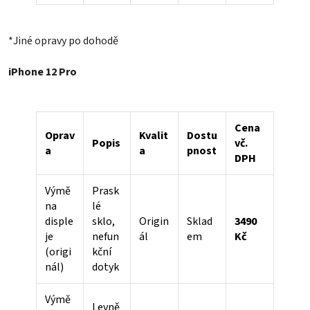
*Jiné opravy po dohodě
iPhone 12 Pro
Cena
Oprav
Kvalit
Dostu
Popis
vč.
a
a
pnost
DPH
Výmě
Prask
na
lé
disple
sklo,
Origin
Sklad
3490
je
nefun
ál
em
Kč
(origi
kční
nál)
dotyk
Výmě
Levně