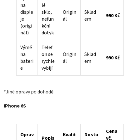
na
lé
disple
sklo,
Origin
Sklad
990 Kč
je
nefun
ál
em
(origi
kční
nál)
dotyk
Výmě
Telef
na
on se
Origin
Sklad
990 Kč
bateri
rychle
ál
em
e
vybíjí
*Jiné opravy po dohodě
iPhone 6S
Cena
Oprav
Kvalit
Dostu
Popis
vč.