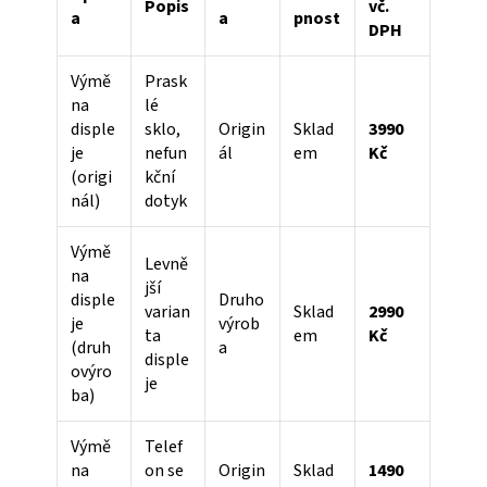
Popis
vč.
a
a
pnost
DPH
Výmě
Prask
na
lé
disple
sklo,
Origin
Sklad
3990
je
nefun
ál
em
Kč
(origi
kční
nál)
dotyk
Výmě
Levně
na
jší
disple
Druho
varian
Sklad
2990
je
výrob
ta
em
Kč
(druh
a
disple
ovýro
je
ba)
Výmě
Telef
na
on se
Origin
Sklad
1490