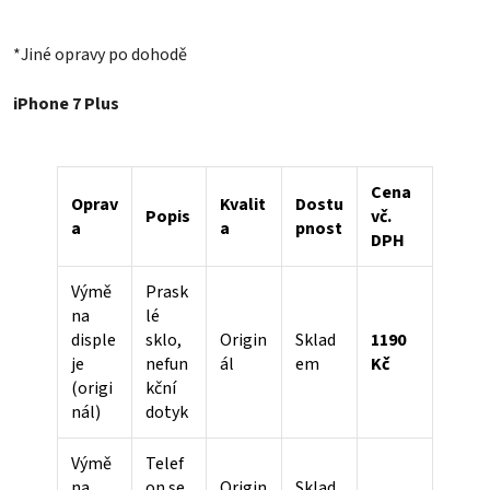
*Jiné opravy po dohodě
iPhone 7 Plus
Cena
Oprav
Kvalit
Dostu
Popis
vč.
a
a
pnost
DPH
Výmě
Prask
na
lé
disple
sklo,
Origin
Sklad
1190
je
nefun
ál
em
Kč
(origi
kční
nál)
dotyk
Výmě
Telef
na
on se
Origin
Sklad