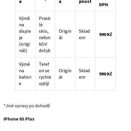
a
a
pnost
DPH
Výmě
Prask
na
lé
disple
sklo,
Origin
Sklad
990 Kč
je
nefun
ál
em
(origi
kční
nál)
dotyk
Výmě
Telef
na
on se
Origin
Sklad
990 Kč
bateri
rychle
ál
em
e
vybíjí
*Jiné opravy po dohodě
iPhone 6S Plus