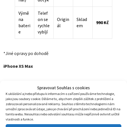
nál)
dotyk
Výmě
Telef
na
on se
Origin
Sklad
990 Kč
bateri
rychle
ál
em
e
vybíjí
*Jiné opravy po dohodě
iPhone XS Max
Spravovat Souhlas s cookies
Cena
Oprav
Kvalit
Dostu
K ukládání a/nebo přístupu k informacím o zařízení používáme technologie,
Popis
vč.
a
a
pnost
jako jsou soubory cookie. Děláme to, abychom zlepšili zážitek z prohlížení a
DPH
zobrazovali personalizované reklamy. Souhlas s těmito technologiemi nám
umožní zpracovávat údaje, jako je chování při procházení nebo jedinečná ID na
tomto webu. Nesouhlas nebo odvolání souhlasu může nepříznivě ovlivnit určité
Výmě
Prask
vlastnosti a funkce.
na
lé