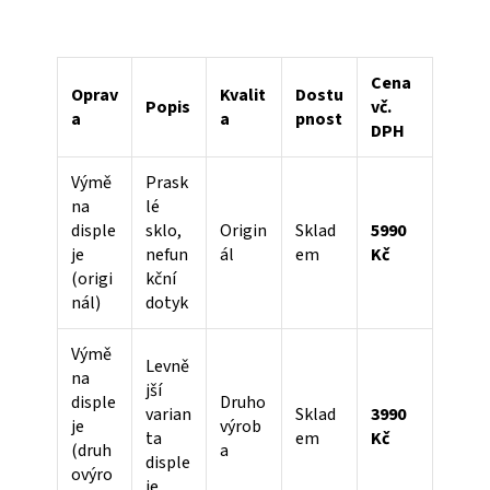
Cena
Oprav
Kvalit
Dostu
Popis
vč.
a
a
pnost
DPH
Výmě
Prask
na
lé
disple
sklo,
Origin
Sklad
5990
je
nefun
ál
em
Kč
(origi
kční
nál)
dotyk
Výmě
Levně
na
jší
disple
Druho
varian
Sklad
3990
je
výrob
ta
em
Kč
(druh
a
disple
ovýro
je