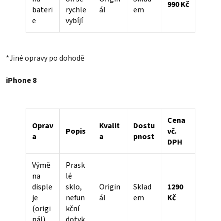
990 Kč
bateri
rychle
ál
em
e
vybíjí
*Jiné opravy po dohodě
iPhone 8
Cena
Oprav
Kvalit
Dostu
Popis
vč.
a
a
pnost
DPH
Výmě
Prask
na
lé
disple
sklo,
Origin
Sklad
1290
je
nefun
ál
em
Kč
(origi
kční
nál)
dotyk