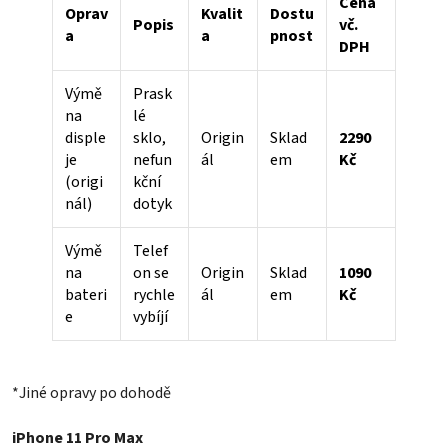
Cena
Oprav
Kvalit
Dostu
Popis
vč.
a
a
pnost
DPH
Výmě
Prask
na
lé
disple
sklo,
Origin
Sklad
2290
je
nefun
ál
em
Kč
(origi
kční
nál)
dotyk
Výmě
Telef
na
on se
Origin
Sklad
1090
bateri
rychle
ál
em
Kč
e
vybíjí
*Jiné opravy po dohodě
iPhone 11 Pro Max