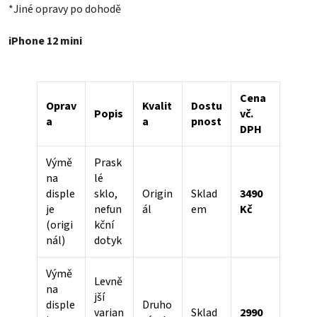
*Jiné opravy po dohodě
iPhone 12 mini
Cena
Oprav
Kvalit
Dostu
Popis
vč.
a
a
pnost
DPH
Výmě
Prask
na
lé
disple
sklo,
Origin
Sklad
3490
je
nefun
ál
em
Kč
(origi
kční
nál)
dotyk
Výmě
Levně
na
jší
disple
Druho
varian
Sklad
2990