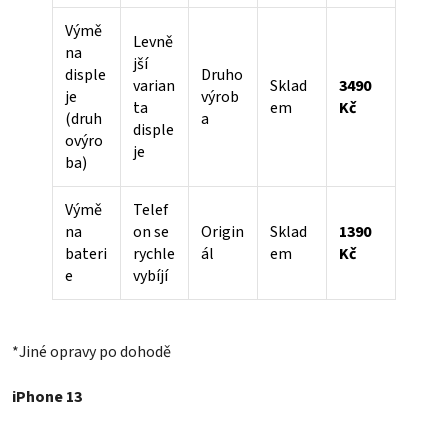
Výmě
Levně
na
jší
disple
Druho
varian
Sklad
3490
je
výrob
ta
em
Kč
(druh
a
disple
ovýro
je
ba)
Výmě
Telef
na
on se
Origin
Sklad
1390
bateri
rychle
ál
em
Kč
e
vybíjí
*Jiné opravy po dohodě
iPhone 13