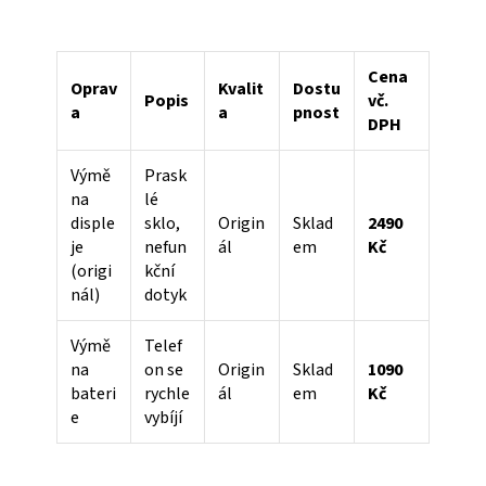
Cena
Oprav
Kvalit
Dostu
Popis
vč.
a
a
pnost
DPH
Výmě
Prask
na
lé
disple
sklo,
Origin
Sklad
2490
je
nefun
ál
em
Kč
(origi
kční
nál)
dotyk
Výmě
Telef
na
on se
Origin
Sklad
1090
bateri
rychle
ál
em
Kč
e
vybíjí