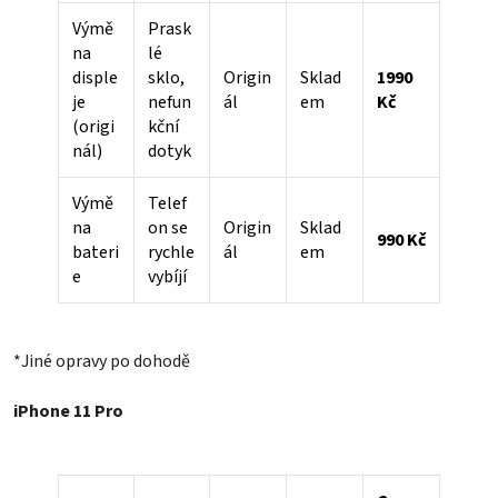
Výmě
Prask
na
lé
disple
sklo,
Origin
Sklad
1990
je
nefun
ál
em
Kč
(origi
kční
nál)
dotyk
Výmě
Telef
na
on se
Origin
Sklad
990 Kč
bateri
rychle
ál
em
e
vybíjí
*Jiné opravy po dohodě
iPhone 11 Pro