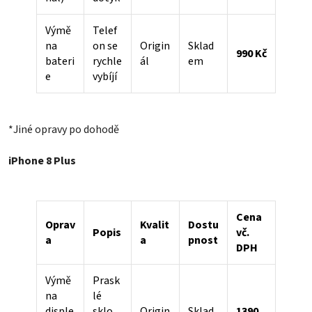
Výmě
Telef
na
on se
Origin
Sklad
990 Kč
bateri
rychle
ál
em
e
vybíjí
*Jiné opravy po dohodě
iPhone 8 Plus
Cena
Oprav
Kvalit
Dostu
Popis
vč.
a
a
pnost
DPH
Výmě
Prask
na
lé
disple
sklo,
Origin
Sklad
1390