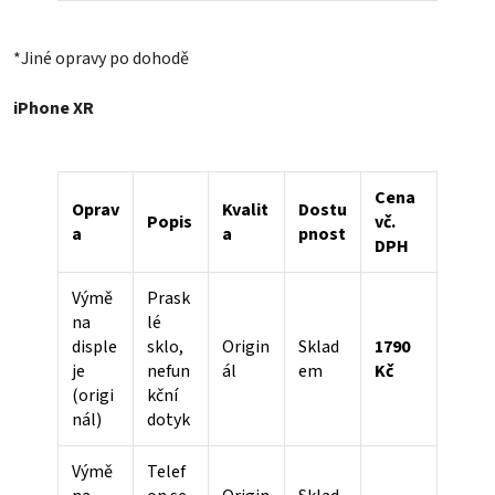
*Jiné opravy po dohodě
iPhone XR
Cena
Oprav
Kvalit
Dostu
Popis
vč.
a
a
pnost
DPH
Výmě
Prask
na
lé
disple
sklo,
Origin
Sklad
1790
je
nefun
ál
em
Kč
(origi
kční
nál)
dotyk
Výmě
Telef