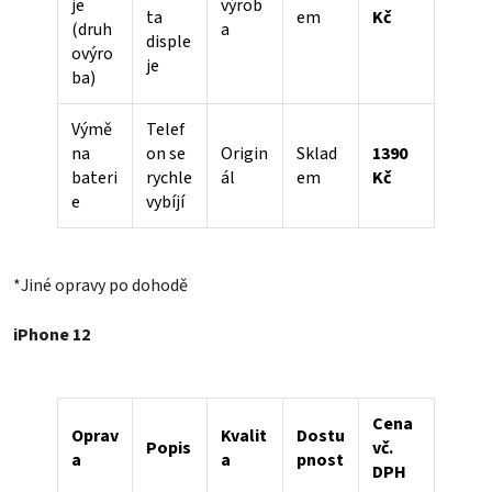
je
výrob
ta
em
Kč
(druh
a
disple
ovýro
je
ba)
Výmě
Telef
na
on se
Origin
Sklad
1390
bateri
rychle
ál
em
Kč
e
vybíjí
*Jiné opravy po dohodě
iPhone 12
Cena
Oprav
Kvalit
Dostu
Popis
vč.
a
a
pnost
DPH