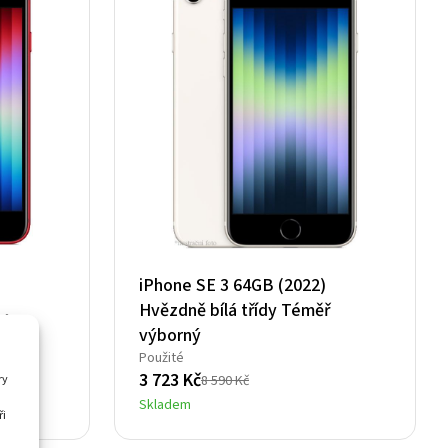
iPhone SE 3 64GB (2022)
Hvězdně bílá třídy Téměř
rý+
výborný
Použité
3 723
Kč
ry
8 590
Kč
Původní
Aktuální
Skladem
cena
cena
ři
byla:
je: