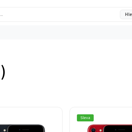
Hle
)
Sleva