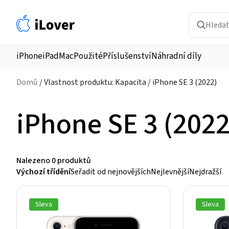
iPhone
iPad
Mac
Použité
Příslušenství
Náhradní díly
Domů
/ Vlastnost produktu: Kapacita / iPhone SE 3 (2022)
iPhone SE 3 (2022
Nalezeno
0 produktů
Výchozí třídění
Seřadit od nejnovějších
Nejlevnější
Nejdražší
Sleva
Sleva