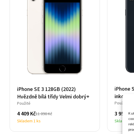
iPhone 
iPhone SE 3 128GB (2022)
inkousto
Hvězdně bílá třídy Velmi dobrý+
Použité
Použité
3 958
Kč
4 409
Kč
K u
11 090
Kč
Původní
Aktuální
Původní
Aktuální
coo
Skladem
Skladem 1 ks
cena
cena
cena
cena
rek
pro
byla:
je:
byla:
je: