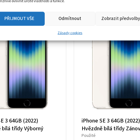
říznivě ovlivnit určité vlastnosti a funkce.
8
3
590 Kč.
625 Kč.
Sleva
PŘIJMOUT VŠE
Odmítnout
Zobrazit předvolby
Zásady cookies
SE 3 64GB (2022)
iPhone SE 3 64GB (2022)
bílá třídy Výborný
Hvězdně bílá třídy Zánov
Použité