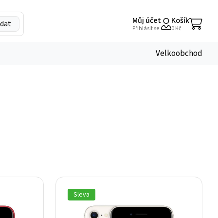
Můj účet
Košík
dat
My
Přihlásit se
0
Kč
Account
Velkoobchod
Sleva