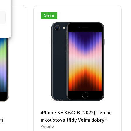
8
3
590 Kč.
723 Kč.
Sleva
iPhone SE 3 64GB (2022) Temně
inkoustová třídy Velmi dobrý+
ní
Použité