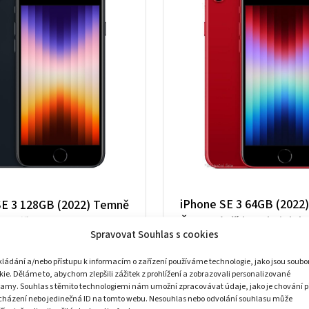
iPhone SE 3 64GB (2022)
SE 3 128GB (2022) Temně
Červená třídy Velmi dob
vá třídy Velmi dobrý+
Spravovat Souhlas s cookies
Použité
3 625
Kč
kládání a/nebo přístupu k informacím o zařízení používáme technologie, jako jsou soubo
11 090
Kč
8 590
Kč
Původní
Aktuální
kie. Děláme to, abychom zlepšili zážitek z prohlížení a zobrazovali personalizované
Skladem
cena
cena
lamy. Souhlas s těmito technologiemi nám umožní zpracovávat údaje, jako je chování p
cházení nebo jedinečná ID na tomto webu. Nesouhlas nebo odvolání souhlasu může
byla:
je: