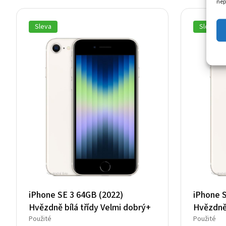
nep
11
3
11
4
090 Kč.
958 Kč.
090 Kč.
409 Kč.
Sleva
Sleva
iPhone SE 3 64GB (2022)
iPhone 
Hvězdně bílá třídy Velmi dobrý+
Hvězdně 
Použité
Použité