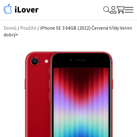
My
Hledat
Me
Account
Domů
/
Použité
/ iPhone SE 3 64GB (2022) Červená třídy Velmi
dobrý+