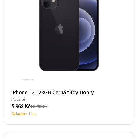
iPhone 12 128GB Černá třídy Dobrý
Použité
5 968
Kč
10 790
Kč
Původní
Aktuální
Skladem 1 ks
cena
cena
byla:
je:
10
5