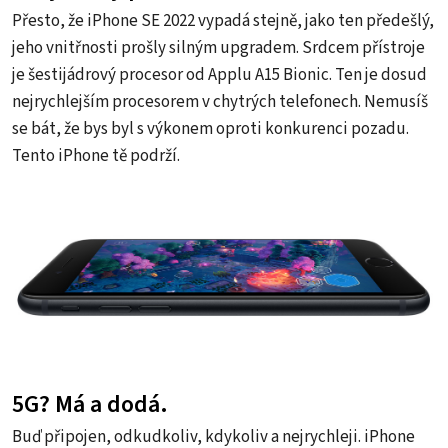
Přesto, že iPhone SE 2022 vypadá stejně, jako ten předešlý,
jeho vnitřnosti prošly silným upgradem. Srdcem přístroje
je šestijádrový procesor od Applu A15 Bionic. Ten je dosud
nejrychlejším procesorem v chytrých telefonech. Nemusíš
se bát, že bys byl s výkonem oproti konkurenci pozadu.
Tento iPhone tě podrží.
5G? Má a dodá.
Buď připojen, odkudkoliv, kdykoliv a nejrychleji. iPhone