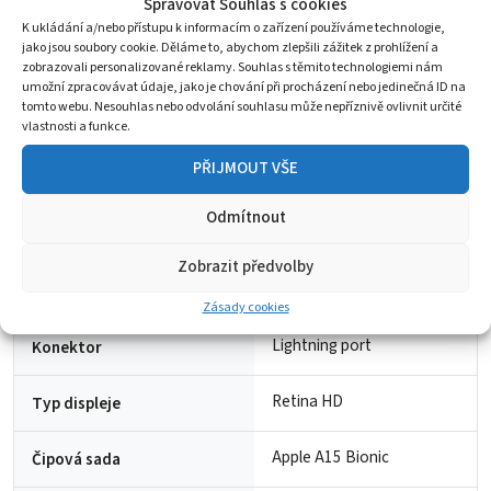
Spravovat Souhlas s cookies
K ukládání a/nebo přístupu k informacím o zařízení používáme technologie,
jako jsou soubory cookie. Děláme to, abychom zlepšili zážitek z prohlížení a
Hmotnost
150 g
zobrazovali personalizované reklamy. Souhlas s těmito technologiemi nám
umožní zpracovávat údaje, jako je chování při procházení nebo jedinečná ID na
Rozměry
67,3 mm
tomto webu. Nesouhlas nebo odvolání souhlasu může nepříznivě ovlivnit určité
vlastnosti a funkce.
Červená
Barva
PŘIJMOUT VŠE
iPhone SE 3 (2022)
Kapacita
Odmítnout
Zobrazit předvolby
Velikost operační paměti
64 GB
ram
Zásady cookies
Lightning port
Konektor
Retina HD
Typ displeje
Apple A15 Bionic
Čipová sada