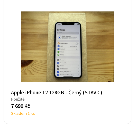
790 Kč.
968 Kč.
Apple iPhone 12 128GB - Černý (STAV C)
Použité
7 690
Kč
Skladem 1 ks