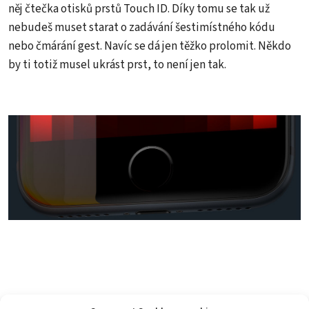
něj čtečka otisků prstů Touch ID. Díky tomu se tak už
nebudeš muset starat o zadávání šestimístného kódu
nebo čmárání gest. Navíc se dá jen těžko prolomit. Někdo
by ti totiž musel ukrást prst, to není jen tak.