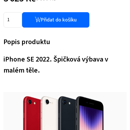
Původní
Aktuální
cena
cena
Přidat do košíku
byla:
je:
Popis produktu
8
3
590 Kč.
625 Kč.
iPhone SE 2022. Špičková výbava v
malém těle.