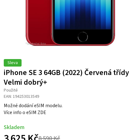
Sleva
iPhone SE 3 64GB (2022) Červená třídy
Velmi dobrý+
Použité
EAN: 194253013549
Možné dodání eSIM modelu.
Více info o eSIM ZDE
Skladem
3 625
Kč
8 590
Kč