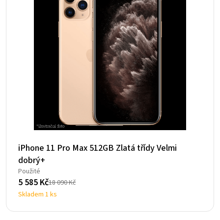
iPhone 11 Pro Max 512GB Zlatá třídy Velmi
dobrý+
Použité
5 585
Kč
18 090
Kč
Původní
Aktuální
Skladem 1 ks
cena
cena
byla:
je: