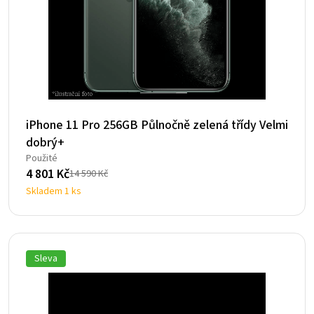
iPhone 11 Pro 256GB Půlnočně zelená třídy Velmi
dobrý+
Použité
4 801
Kč
14 590
Kč
Původní
Aktuální
Skladem 1 ks
cena
cena
byla:
je:
14
4
590 Kč.
801 Kč.
Sleva