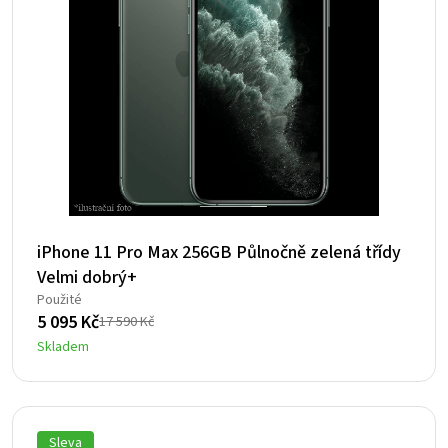
iPhone 11 Pro Max 256GB Půlnočně zelená třídy
Velmi dobrý+
Použité
5 095
Kč
17 590
Kč
Původní
Aktuální
Skladem
cena
cena
byla:
je:
17
5
590 Kč.
095 Kč.
Sleva