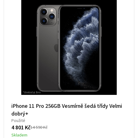
iPhone 11 Pro 256GB Vesmírně šedá třídy Velmi
dobrý+
Použité
4 801
Kč
14 590
Kč
Původní
Aktuální
Skladem