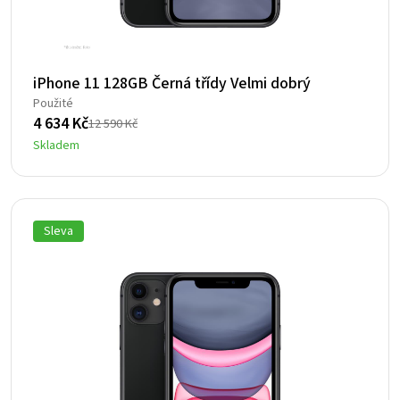
iPhone 11 128GB Černá třídy Velmi dobrý
Použité
4 634
Kč
12 590
Kč
Původní
Aktuální
Skladem
cena
cena
byla:
je:
12
4
590 Kč.
634 Kč.
Sleva