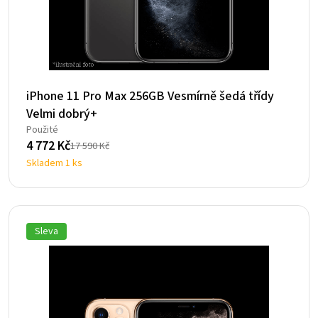
iPhone 11 Pro Max 256GB Vesmírně šedá třídy
Velmi dobrý+
Použité
4 772
Kč
17 590
Kč
Původní
Aktuální
Skladem 1 ks
cena
cena
byla:
je:
17
4
590 Kč.
772 Kč.
Sleva