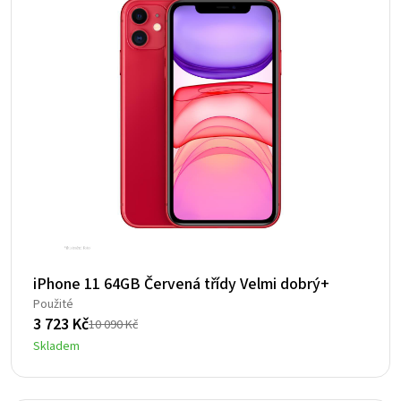
iPhone 11 64GB Červená třídy Velmi dobrý+
Použité
3 723
Kč
10 090
Kč
Původní
Aktuální
Skladem
cena
cena
byla:
je: