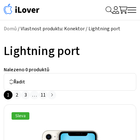
My
Hledat
Me
Account
Domů
/ Vlastnost produktu: Konektor / Lightning port
Lightning port
Nalezeno
0 produktů
Řadit
1
2
3
…
11
Sleva