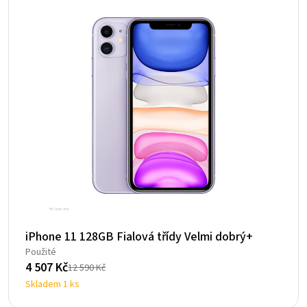
iPhone 11 128GB Fialová třídy Velmi dobrý+
Použité
4 507
Kč
12 590
Kč
Původní
Aktuální
Skladem 1 ks
cena
cena