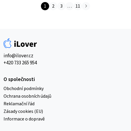
18
5
1
2
3
…
11
090 Kč.
585 Kč.
info@ilover.cz
+420 733 265 954
O společnosti
Obchodní podmínky
Ochrana osobních údajů
Reklamační řád
Zásady cookies (EU)
Informace o dopravě