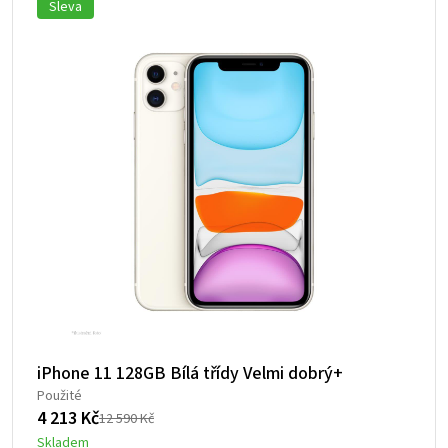
Sleva
iPhone 11 128GB Bílá třídy Velmi dobrý+
Použité
4 213
Kč
12 590
Kč
Původní
Aktuální
Skladem