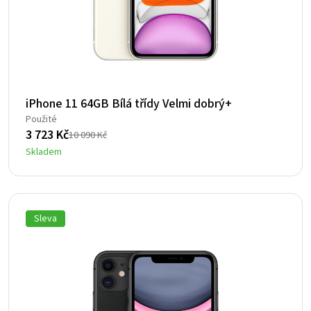
iPhone 11 64GB Bílá třídy Velmi dobrý+
Použité
3 723
Kč
10 090
Kč
Původní
Aktuální
Skladem
cena
cena
byla:
je:
10
3
090 Kč.
723 Kč.
Sleva