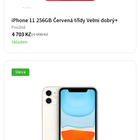
iPhone 11 256GB Červená třídy Velmi dobrý+
Použité
4 703
Kč
15 090
Kč
Původní
Aktuální
Skladem
cena
cena
byla:
je:
15
4
090 Kč.
703 Kč.
Sleva