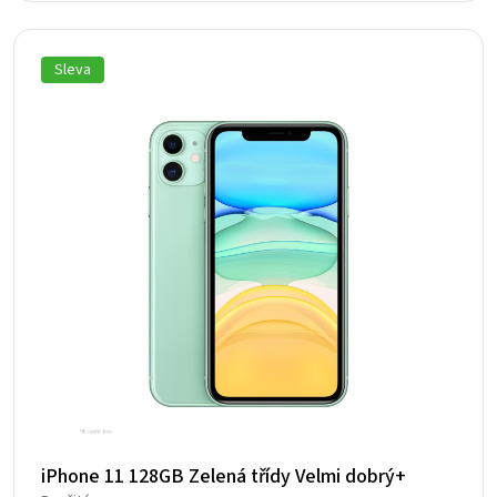
byla:
je:
12
4
590 Kč.
507 Kč.
Sleva
iPhone 11 128GB Zelená třídy Velmi dobrý+