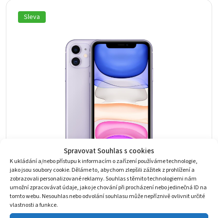
10
3
090 Kč.
723 Kč.
Sleva
Spravovat Souhlas s cookies
K ukládání a/nebo přístupu k informacím o zařízení používáme technologie,
jako jsou soubory cookie. Děláme to, abychom zlepšili zážitek z prohlížení a
zobrazovali personalizované reklamy. Souhlas s těmito technologiemi nám
umožní zpracovávat údaje, jako je chování při procházení nebo jedinečná ID na
iPhone 11 64GB Fialová třídy Velmi dobrý+
tomto webu. Nesouhlas nebo odvolání souhlasu může nepříznivě ovlivnit určité
vlastnosti a funkce.
Použité
4 017
Kč
10 090
Kč