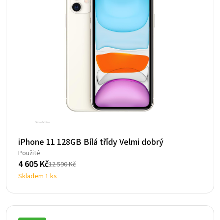
iPhone 11 128GB Bílá třídy Velmi dobrý
Použité
4 605
Kč
12 590
Kč
Původní
Aktuální
Skladem 1 ks
cena
cena
byla:
je:
12
4
590 Kč.
605 Kč.