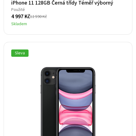
iPhone 11 128GB Černá třídy Téměř výborný
Použité
4 997
Kč
12 590
Kč
Původní
Aktuální
Skladem
cena
cena
byla:
je:
12
4
590 Kč.
997 Kč.
Sleva