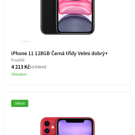
iPhone 11 128GB Černá třídy Velmi dobrý+
Použité
4 213
Kč
12 590
Kč
Původní
Aktuální
Skladem
cena
cena
byla:
je:
12
4
590 Kč.
213 Kč.
Sleva