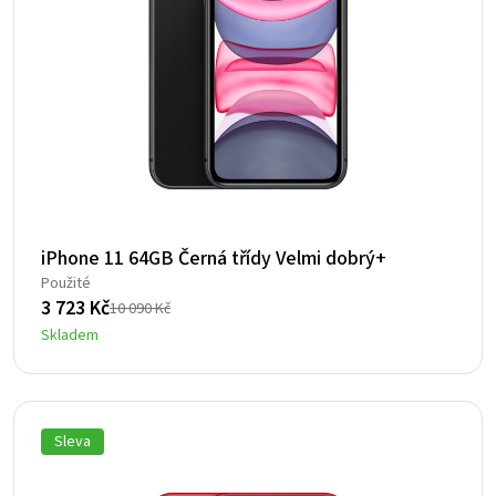
iPhone 11 64GB Černá třídy Velmi dobrý+
Použité
3 723
Kč
10 090
Kč
Původní
Aktuální
Skladem
cena
cena
byla:
je:
10
3
090 Kč.
723 Kč.
Sleva