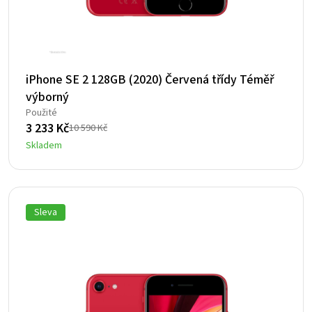
iPhone SE 2 128GB (2020) Červená třídy Téměř
výborný
Použité
3 233
Kč
10 590
Kč
Původní
Aktuální
Skladem
cena
cena
byla:
je:
10
3
590 Kč.
233 Kč.
Sleva