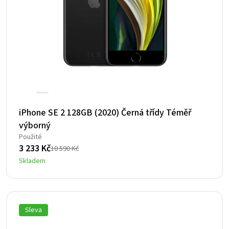
iPhone SE 2 128GB (2020) Černá třídy Téměř
výborný
Použité
3 233
Kč
10 590
Kč
Původní
Aktuální
Skladem
cena
cena
byla:
je:
10
3
590 Kč.
233 Kč.
Sleva