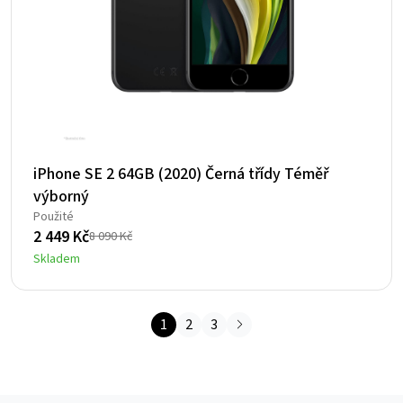
iPhone SE 2 64GB (2020) Černá třídy Téměř
výborný
Použité
2 449
Kč
8 090
Kč
Původní
Aktuální
Skladem
cena
cena
byla:
je:
8
2
1
2
3
090 Kč.
449 Kč.