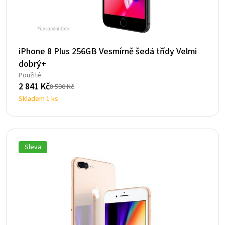
iPhone 8 Plus 256GB Vesmírně šedá třídy Velmi
dobrý+
Použité
2 841
Kč
8 590
Kč
Původní
Aktuální
Skladem 1 ks
cena
cena
byla:
je:
8
2
590 Kč.
841 Kč.
Sleva