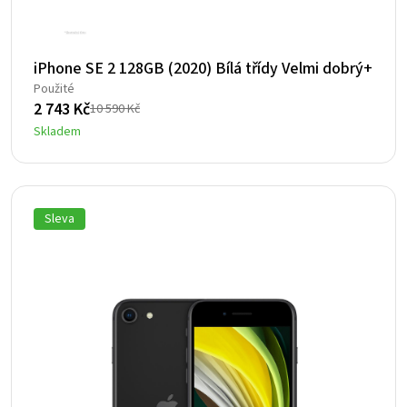
iPhone SE 2 128GB (2020) Bílá třídy Velmi dobrý+
Použité
2 743
Kč
10 590
Kč
Původní
Aktuální
Skladem
cena
cena
byla:
je:
10
2
590 Kč.
743 Kč.
Sleva