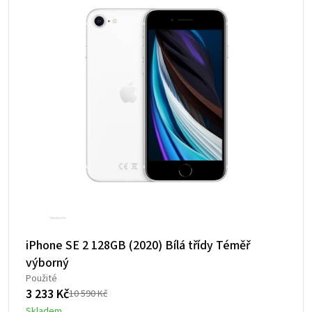
iPhone SE 2 128GB (2020) Bílá třídy Téměř
výborný
Použité
3 233
Kč
10 590
Kč
Původní
Aktuální
Skladem