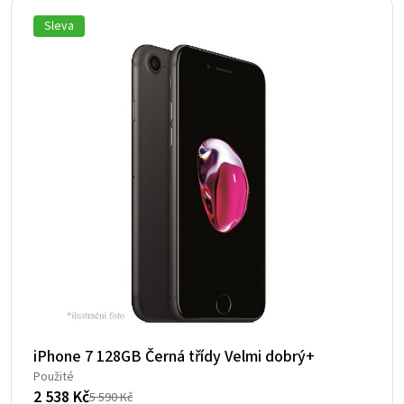
590 Kč.
342 Kč.
Sleva
iPhone 7 128GB Černá třídy Velmi dobrý+
Použité
2 538
Kč
5 590
Kč