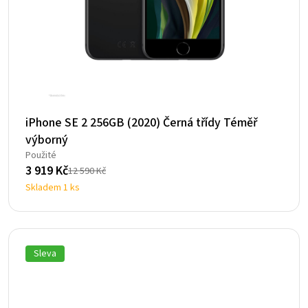
iPhone SE 2 256GB (2020) Černá třídy Téměř
výborný
Použité
3 919
Kč
12 590
Kč
Původní
Aktuální
Skladem 1 ks
cena
cena
byla:
je:
12
3
590 Kč.
919 Kč.
Sleva