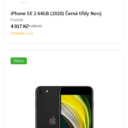
iPhone SE 2 64GB (2020) Černá třídy Nový
Použité
4 017
Kč
8 090
Kč
Původní
Aktuální
Skladem 1 ks
cena
cena
byla:
je:
8
4
090 Kč.
017 Kč.
Sleva