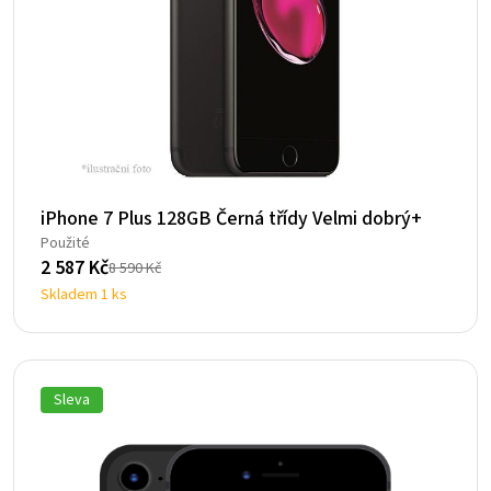
iPhone 7 Plus 128GB Černá třídy Velmi dobrý+
Použité
2 587
Kč
8 590
Kč
Původní
Aktuální
Skladem 1 ks
cena
cena
byla:
je:
8
2
590 Kč.
587 Kč.
Sleva