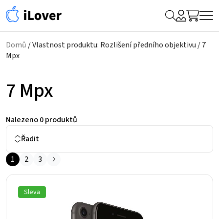
My
Hledat
Me
Account
Domů
/ Vlastnost produktu: Rozlišení předního objektivu / 7
Mpx
7 Mpx
Nalezeno
0 produktů
Řadit
1
2
3
Sleva