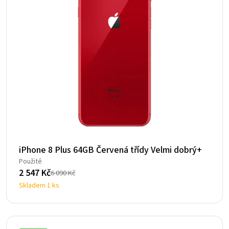
iPhone 8 Plus 64GB Červená třídy Velmi dobrý+
Použité
2 547
Kč
6 090
Kč
Původní
Aktuální
Skladem 1 ks
cena
cena
byla:
je:
6
2