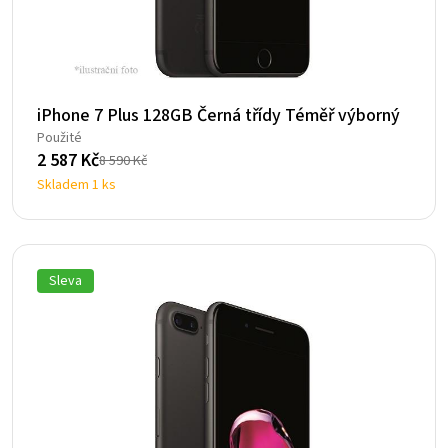
iPhone 7 Plus 128GB Černá třídy Téměř výborný
Použité
2 587
Kč
8 590
Kč
Původní
Aktuální
Skladem 1 ks
cena
cena
byla:
je:
8
2
590 Kč.
587 Kč.
Sleva