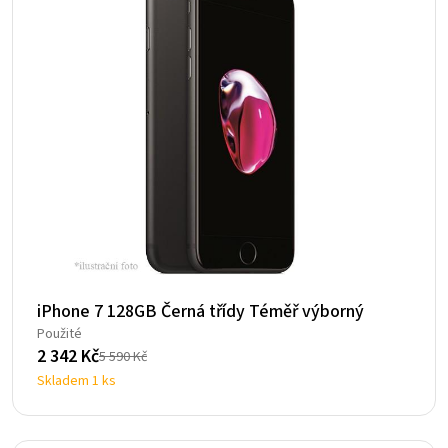
iPhone 7 128GB Černá třídy Téměř výborný
Použité
2 342
Kč
5 590
Kč
Původní
Aktuální
Skladem 1 ks
cena
cena
byla:
je:
5
2