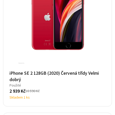
iPhone SE 2 128GB (2020) Červená třídy Velmi
dobrý
Použité
2 939
Kč
10 590
Kč
Původní
Aktuální
Skladem 1 ks
cena
cena
byla:
je:
10
2