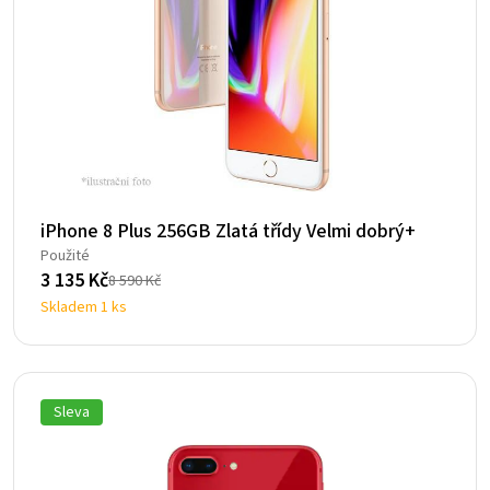
iPhone 8 Plus 256GB Zlatá třídy Velmi dobrý+
Použité
3 135
Kč
8 590
Kč
Původní
Aktuální
Skladem 1 ks
cena
cena
byla:
je:
8
3
590 Kč.
135 Kč.
Sleva