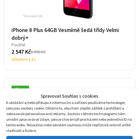
iPhone 8 Plus 64GB Vesmírně šedá třídy Velmi
dobrý+
Použité
2 547
Kč
6 090
Kč
Původní
Aktuální
Skladem 1 ks
cena
cena
byla:
je:
6
2
090 Kč.
547 Kč.
Sleva
Spravovat Souhlas s cookies
K ukládání a/nebo přístupu k informacím o zařízení používáme technologie,
jako jsou soubory cookie. Děláme to, abychom zlepšili zážitek z prohlížení a
zobrazovali personalizované reklamy. Souhlas s těmito technologiemi nám
umožní zpracovávat údaje, jako je chování při procházení nebo jedinečná ID na
tomto webu. Nesouhlas nebo odvolání souhlasu může nepříznivě ovlivnit určité
vlastnosti a funkce.