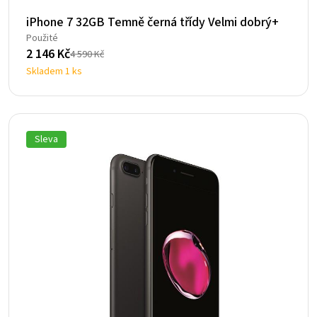
iPhone 7 32GB Temně černá třídy Velmi dobrý+
Použité
2 146
Kč
4 590
Kč
Původní
Aktuální
Skladem 1 ks
cena
cena
byla:
je:
4
2
590 Kč.
146 Kč.
Sleva