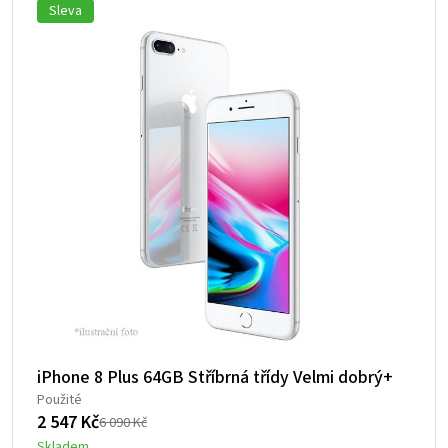
090 Kč.
547 Kč.
Sleva
iPhone 8 Plus 64GB Stříbrná třídy Velmi dobrý+
Použité
2 547
Kč
6 090
Kč
Původní
Aktuální
Skladem