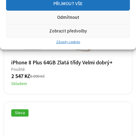
PŘIJMOUT VŠE
Odmítnout
Zobrazit předvolby
Zásady cookies
iPhone 8 Plus 64GB Zlatá třídy Velmi dobrý+
Použité
2 547
Kč
6 090
Kč
Původní
Aktuální
Skladem
cena
cena
byla:
je:
6
2
090 Kč.
547 Kč.
Sleva