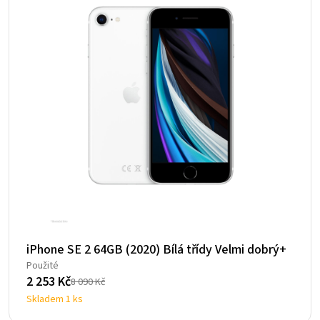
iPhone SE 2 64GB (2020) Bílá třídy Velmi dobrý+
Použité
2 253
Kč
8 090
Kč
Původní
Aktuální
Skladem 1 ks
cena
cena