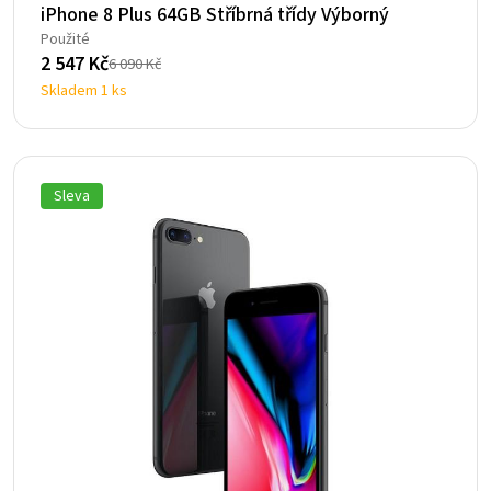
iPhone 8 Plus 64GB Stříbrná třídy Výborný
Použité
2 547
Kč
6 090
Kč
Původní
Aktuální
Skladem 1 ks
cena
cena
byla:
je:
6
2
090 Kč.
547 Kč.
Sleva