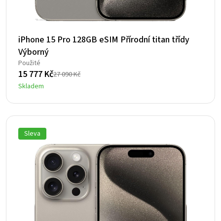
iPhone 15 Pro 128GB eSIM Přírodní titan třídy
Výborný
Použité
15 777
Kč
27 090
Kč
Původní
Aktuální
Skladem
cena
cena
byla:
je:
27
15
090 Kč.
777 Kč.
Sleva