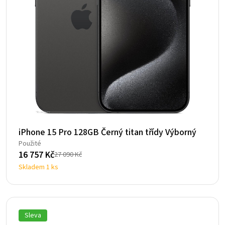
iPhone 15 Pro 128GB Černý titan třídy Výborný
Použité
16 757
Kč
27 090
Kč
Původní
Aktuální
Skladem 1 ks
cena
cena
byla:
je:
27
16
090 Kč.
757 Kč.
Sleva