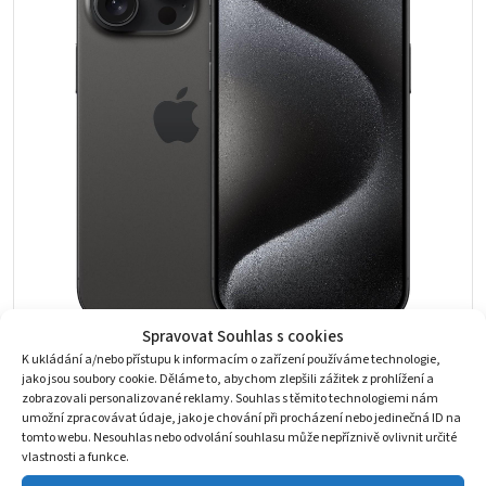
Spravovat Souhlas s cookies
K ukládání a/nebo přístupu k informacím o zařízení používáme technologie,
iPhone 15 Pro 128GB eSIM Černý titan třídy
jako jsou soubory cookie. Děláme to, abychom zlepšili zážitek z prohlížení a
Výborný
zobrazovali personalizované reklamy. Souhlas s těmito technologiemi nám
Použité
umožní zpracovávat údaje, jako je chování při procházení nebo jedinečná ID na
15 777
Kč
tomto webu. Nesouhlas nebo odvolání souhlasu může nepříznivě ovlivnit určité
27 090
Kč
Původní
Aktuální
vlastnosti a funkce.
Skladem 1 ks
cena
cena