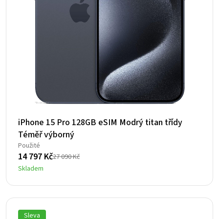
iPhone 15 Pro 128GB eSIM Modrý titan třídy
Téměř výborný
Použité
14 797
Kč
27 090
Kč
Původní
Aktuální
Skladem
cena
cena
byla:
je:
27
14
090 Kč.
797 Kč.
Sleva