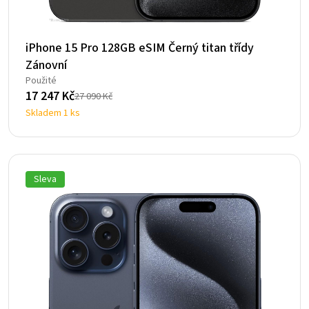
iPhone 15 Pro 128GB eSIM Černý titan třídy
Zánovní
Použité
17 247
Kč
27 090
Kč
Původní
Aktuální
Skladem 1 ks
cena
cena
byla:
je:
27
17
090 Kč.
247 Kč.
Sleva