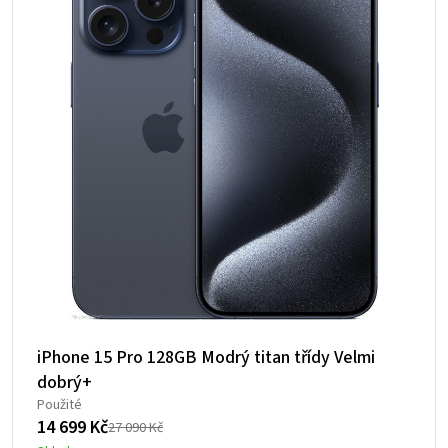
iPhone 15 Pro 128GB Modrý titan třídy Velmi
dobrý+
Použité
14 699
Kč
27 090
Kč
Původní
Aktuální