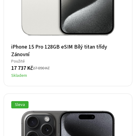
iPhone 15 Pro 128GB eSIM Bílý titan třídy
Zánovní
Použité
17 737
Kč
27 090
Kč
Původní
Aktuální
Skladem
cena
cena
byla:
je:
27
17
090 Kč.
737 Kč.
Sleva