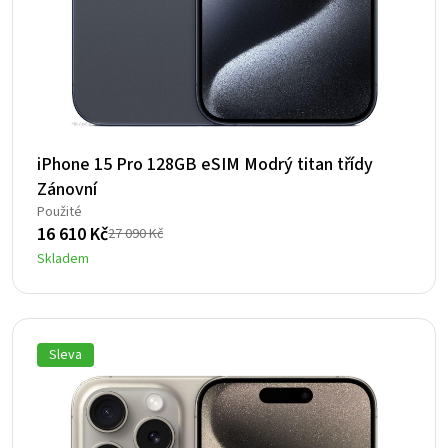
iPhone 15 Pro 128GB eSIM Modrý titan třídy
Zánovní
Použité
16 610
Kč
27 090
Kč
Původní
Aktuální
Skladem
cena
cena
byla:
je:
27
16
090 Kč.
610 Kč.
Sleva