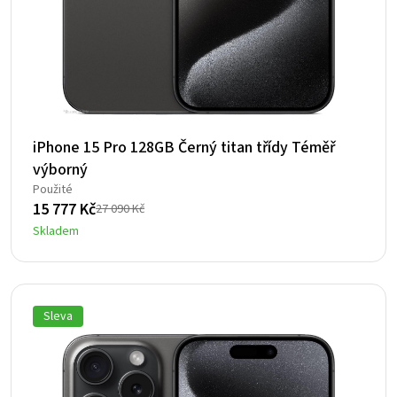
iPhone 15 Pro 128GB Černý titan třídy Téměř
výborný
Použité
15 777
Kč
27 090
Kč
Původní
Aktuální
Skladem
cena
cena
byla:
je:
27
15
090 Kč.
777 Kč.
Sleva