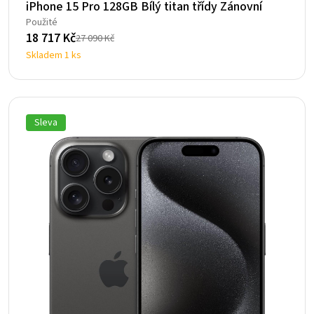
iPhone 15 Pro 128GB Bílý titan třídy Zánovní
Použité
18 717
Kč
27 090
Kč
Původní
Aktuální
Skladem 1 ks
cena
cena
byla:
je:
27
18
090 Kč.
717 Kč.
Sleva