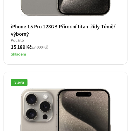
iPhone 15 Pro 128GB Přírodní titan třídy Téměř
výborný
Použité
15 189
Kč
27 090
Kč
Původní
Aktuální
Skladem
cena
cena
byla:
je:
27
15
090 Kč.
189 Kč.
Sleva