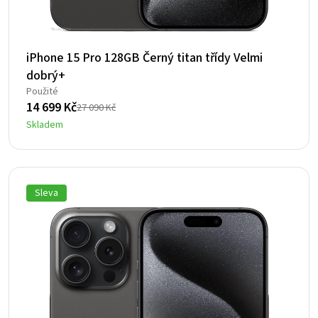
iPhone 15 Pro 128GB Černý titan třídy Velmi
dobrý+
Použité
14 699
Kč
27 090
Kč
Původní
Aktuální
Skladem
cena
cena
byla:
je:
27
14
090 Kč.
699 Kč.
Sleva