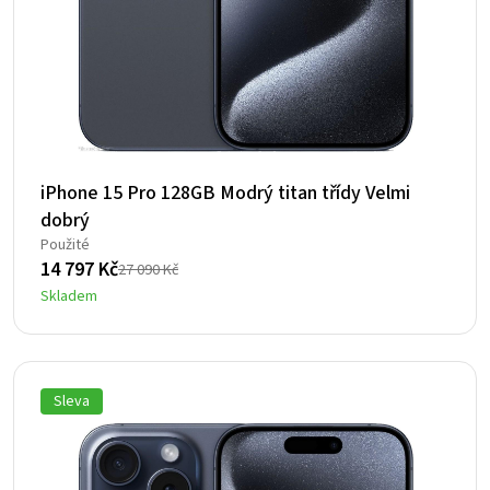
iPhone 15 Pro 128GB Modrý titan třídy Velmi
dobrý
Použité
14 797
Kč
27 090
Kč
Původní
Aktuální
Skladem
cena
cena
byla:
je:
27
14
090 Kč.
797 Kč.
Sleva