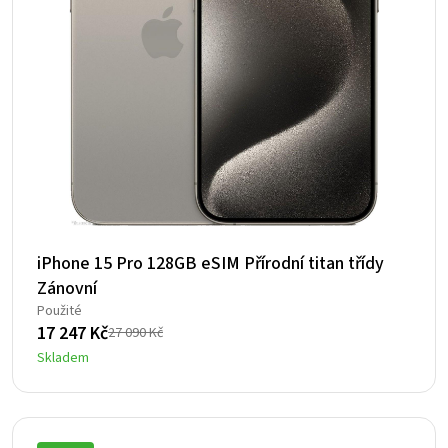
iPhone 15 Pro 128GB eSIM Přírodní titan třídy
Zánovní
Použité
17 247
Kč
27 090
Kč
Původní
Aktuální
Skladem
cena
cena
byla:
je:
27
17
090 Kč.
247 Kč.