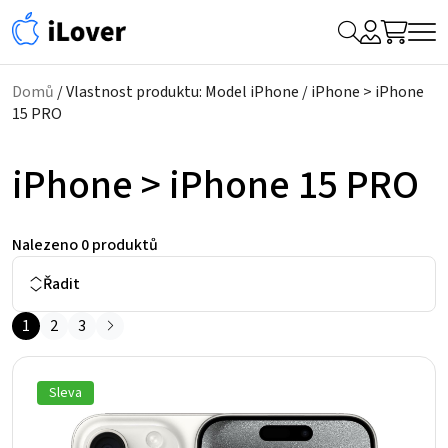
My
Hledat
Me
Account
Domů
/ Vlastnost produktu: Model iPhone / iPhone > iPhone
15 PRO
iPhone > iPhone 15 PRO
Nalezeno
0 produktů
Řadit
1
2
3
Sleva