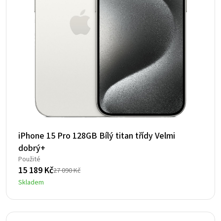
iPhone 15 Pro 128GB Bílý titan třídy Velmi
dobrý+
Použité
15 189
Kč
27 090
Kč
Původní
Aktuální
Skladem
cena
cena
byla:
je:
27
15