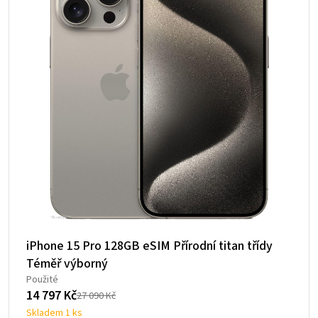
iPhone 15 Pro 128GB eSIM Přírodní titan třídy
Téměř výborný
Použité
14 797
Kč
27 090
Kč
Původní
Aktuální
Skladem 1 ks