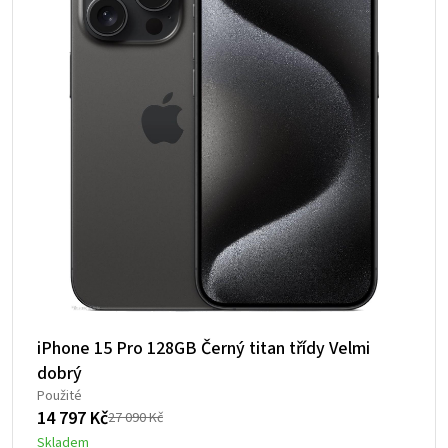
iPhone 15 Pro 128GB Černý titan třídy Velmi
dobrý
Použité
14 797
Kč
27 090
Kč
Původní
Aktuální
Skladem