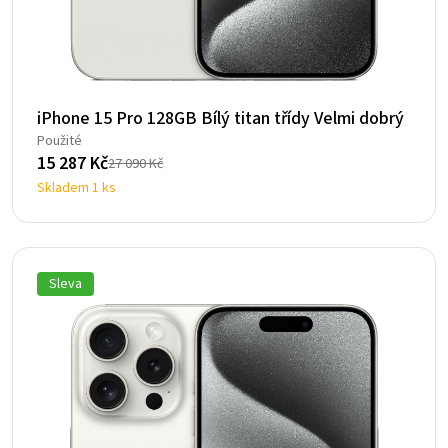
iPhone 15 Pro 128GB Bílý titan třídy Velmi dobrý
Použité
15 287
Kč
27 090
Kč
Původní
Aktuální
Skladem 1 ks
cena
cena
byla:
je:
27
15
090 Kč.
287 Kč.
Sleva