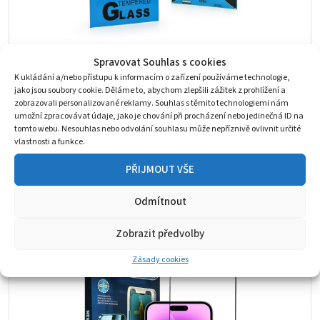
Spravovat Souhlas s cookies
K ukládání a/nebo přístupu k informacím o zařízení používáme technologie,
Ochranné / tvrzené sklo Apple iPhone 16 / 16
jako jsou soubory cookie. Děláme to, abychom zlepšili zážitek z prohlížení a
Plus / 16 Pro / 16 Pro Max - MG 2,5 D 9H
zobrazovali personalizované reklamy. Souhlas s těmito technologiemi nám
umožní zpracovávat údaje, jako je chování při procházení nebo jedinečná ID na
Ochrana displeje iPhone 16 / 16 Plus / 16 Pro/ 16 Pro Max
tomto webu. Nesouhlas nebo odvolání souhlasu může nepříznivě ovlivnit určité
Původní
Aktuální
43
Kč
69
Kč
vlastnosti a funkce.
cena
cena
Skladem 1 ks
PŘIJMOUT VŠE
byla:
je:
69 Kč.
43 Kč.
Odmítnout
Sleva
Zobrazit předvolby
Zásady cookies