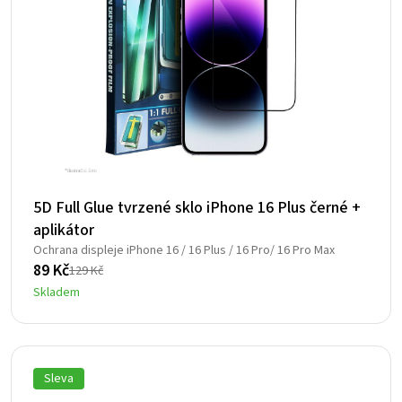
5D Full Glue tvrzené sklo iPhone 16 Plus černé +
aplikátor
Ochrana displeje iPhone 16 / 16 Plus / 16 Pro/ 16 Pro Max
89
Kč
129
Kč
Původní
Aktuální
Skladem
cena
cena
byla:
je:
129 Kč.
89 Kč.
Sleva