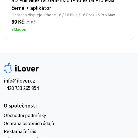
5D Full Glue tvrzené sklo iPhone 16 Pro Max
černé + aplikátor
Ochrana displeje iPhone 16 / 16 Plus / 16 Pro/ 16 Pro Max
89
Kč
129
Kč
Původní
Aktuální
Skladem
cena
cena
byla:
je:
129 Kč.
89 Kč.
info@ilover.cz
+420 733 265 954
O společnosti
Obchodní podmínky
Ochrana osobních údajů
Reklamační řád