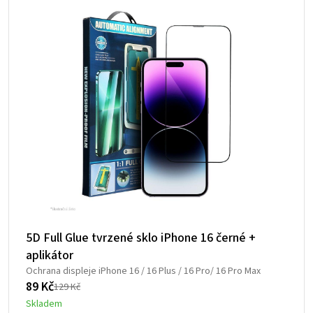
5D Full Glue tvrzené sklo iPhone 16 černé +
aplikátor
Ochrana displeje iPhone 16 / 16 Plus / 16 Pro/ 16 Pro Max
89
Kč
129
Kč
Původní
Aktuální
Skladem
cena
cena