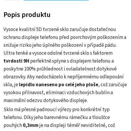
byla:
je:
Popis produktu
129 Kč.
89 Kč.
Vysoce kvalitní 5D tvrzené sklo zaručuje dostatečnou
ochranu displeje telefonu před povrchovým poškozením a
snižuje riziko jeho úplného poškození v případě pádu.
Ultra tenké a vysoce odolné tvrzené sklo s faktorem
tvrdosti 9H
perfektně splyne s displejem telefonu a
poskytne 100% průhlednost i ovladatelnost dotykové
obrazovky. Aby nedocházelo k nepříjemnému odlepování
skla, je
lepidlo naneseno po celé jeho ploše
, což zaručuje
vysokou přilnavost, eliminaci vzduchových bublin a
maximální odezvu dotykového displeje.
Sklo má přesně padnoucí výřezy pro konkrétní typ
telefonu. Díky jeho barevnému rámečku a tloušťce
pouhých
0,3mm
je na displeji téměř neviditelné, což