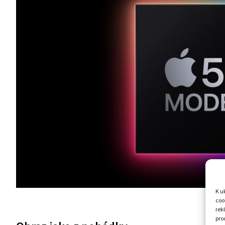
K u
coo
rek
pro