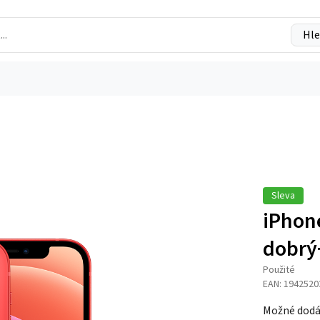
Hle
Sleva
iPhon
dobrý
Použité
EAN: 1942520
Možné dodá