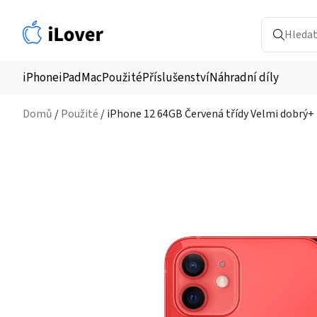
iPhone
iPad
Mac
Použité
Příslušenství
Náhradní díly
Domů
/
Použité
/ iPhone 12 64GB Červená třídy Velmi dobrý+