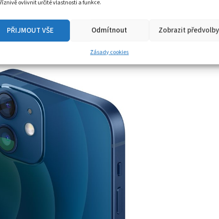
říznivě ovlivnit určité vlastnosti a funkce.
6,1” s označením Super Retina XDR nabízí
PŘIJMOUT VŠE
Odmítnout
Zobrazit předvolby
ajišťuje zadní sklo zvané Ceramic Shield.
Zásady cookies