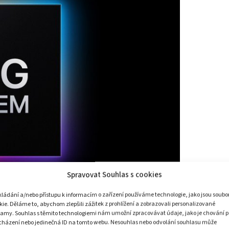
Spravovat Souhlas s cookies
kládání a/nebo přístupu k informacím o zařízení používáme technologie, jako jsou soubo
kie. Děláme to, abychom zlepšili zážitek z prohlížení a zobrazovali personalizované
lamy. Souhlas s těmito technologiemi nám umožní zpracovávat údaje, jako je chování p
cházení nebo jedinečná ID na tomto webu. Nesouhlas nebo odvolání souhlasu může