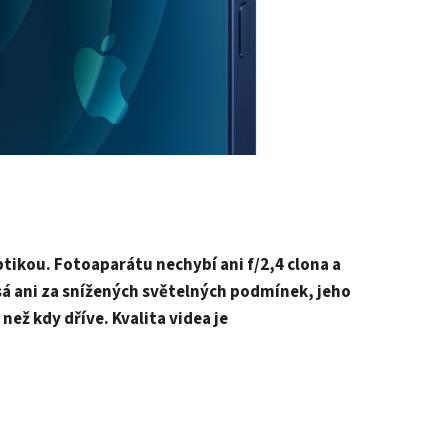
tikou. Fotoaparátu nechybí ani f/2,4 clona a
esá ani za snížených světelných podmínek, jeho
než kdy dříve. Kvalita videa je