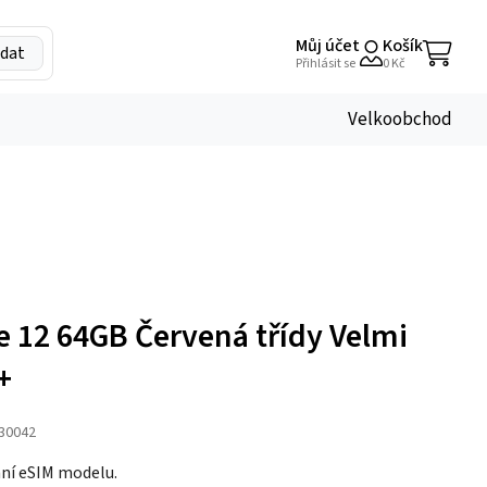
Můj účet
Košík
dat
My
Přihlásit se
0
Kč
Account
Velkoobchod
e 12 64GB Červená třídy Velmi
+
30042
ní eSIM modelu.