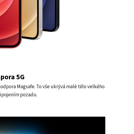
dpora 5G
podpora Magsafe. To vše ukrývá malé tělo velkého
řipojením pozadu.