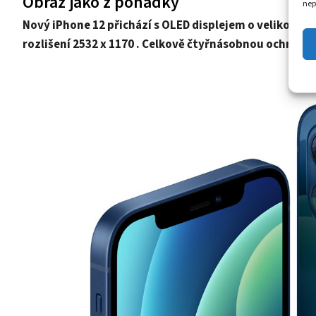
Obraz jako z pohádky
nep
Nový iPhone 12 přichází s OLED displejem o velikosti 
rozlišení 2532 x 1170
. Celkově čtyřnásobnou ochranu z