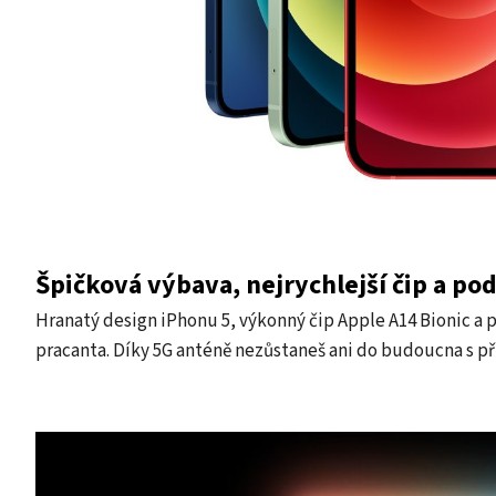
Špičková výbava, nejrychlejší čip a po
Hranatý design iPhonu 5, výkonný čip Apple A14 Bionic a 
pracanta. Díky 5G anténě nezůstaneš ani do budoucna s p