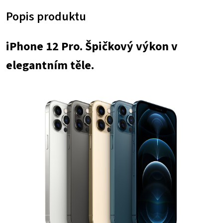
Popis produktu
17
6
590 Kč.
075 Kč.
iPhone 12 Pro. Špičkový výkon v
elegantním těle.