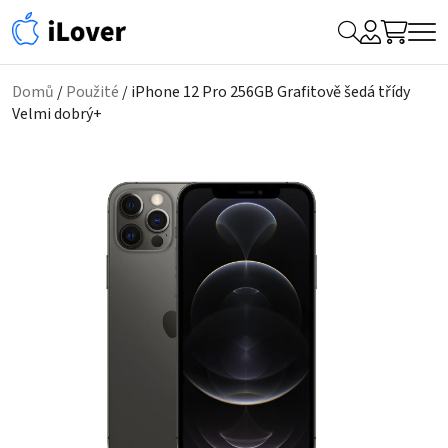
My
Hledat
Me
Account
Domů
/
Použité
/ iPhone 12 Pro 256GB Grafitově šedá třídy
Velmi dobrý+