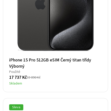
iPhone 15 Pro 512GB eSIM Černý titan třídy
Výborný
Použité
17 737
Kč
33 090
Kč
Původní
Aktuální
Skladem
cena
cena
byla:
je:
33
17
090 Kč.
737 Kč.
Sleva