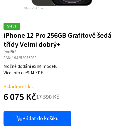
Sleva
iPhone 12 Pro 256GB Grafitově šedá
třídy Velmi dobrý+
Použité
EAN: 194252036938
Možné dodání eSIM modelu.
Více info o eSIM ZDE
Skladem 1 ks
6 075
Kč
17 590
Kč
Původní
Aktuální
cena
cena
Přidat do košíku
byla:
je: