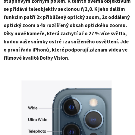
stupňovým zorným polem. K těmto dvěma objektivům
se přidává teleobjektiv se clonou f/2,0. K jeho dalším
funkcím patří 2x přiblížený optický zoom, 2x oddálený
optický zoom a 4x rozšířený obsah optického zoomu.
Díky nové kameře, která zachytí až o 27 % více světla,
budou vaše snímky ostré i za sníženého osvětlení. Jde
o první řadu iPhonů, které podporují záznam videa ve
filmové kvalitě Dolby Vision.