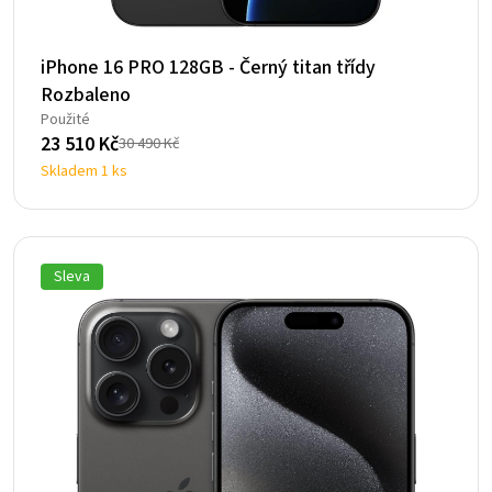
iPhone 16 PRO 128GB - Černý titan třídy
Rozbaleno
Použité
23 510
Kč
30 490
Kč
Původní
Aktuální
Skladem 1 ks
cena
cena
byla:
je:
30
23
490 Kč.
510 Kč.
Sleva