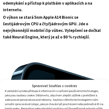
odemykání a přístup k platbám v aplikacích a na
internetu.
O výkon se stará 5nm Apple A14 Bionic se
šestijádrovým CPU a čtyřjádrovým GPU. Jde o
nejvýkonnější mobilní čip vůbec. Vylepšení se dočkal
také Neural Engine, který je až o 80 % rychlejší.
Spravovat Souhlas s cookies
K ukládání a/nebo přístupu k informacím o zařízení používáme technologie,
jako jsou soubory cookie. Děláme to, abychom zlepšili zážitek z prohlížení a
zobrazovali personalizované reklamy. Souhlas s těmito technologiemi nám
umožní zpracovávat údaje, jako je chování při procházení nebo jedinečná ID na
tomto webu. Nesouhlas nebo odvolání souhlasu může nepříznivě ovlivnit určité