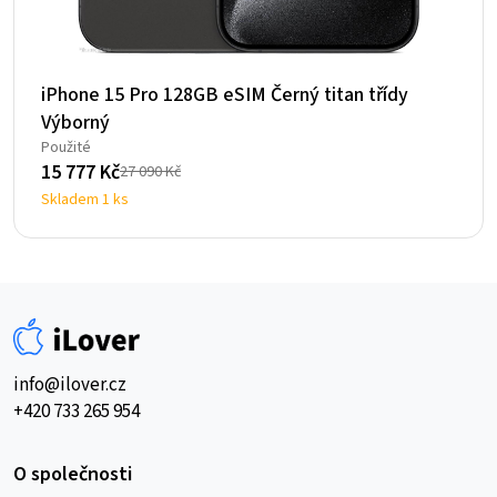
iPhone 15 Pro 128GB eSIM Černý titan třídy
Výborný
Použité
15 777
Kč
27 090
Kč
Původní
Aktuální
Skladem 1 ks
cena
cena
byla:
je:
27
15
090 Kč.
777 Kč.
info@ilover.cz
+420 733 265 954
O společnosti