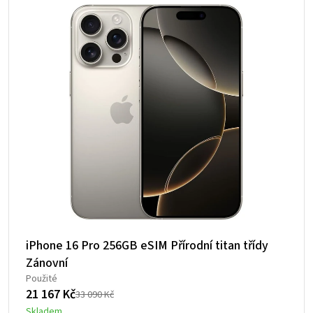
iPhone 16 Pro 256GB eSIM Přírodní titan třídy
Zánovní
Použité
21 167
Kč
33 090
Kč
Původní
Aktuální
Skladem