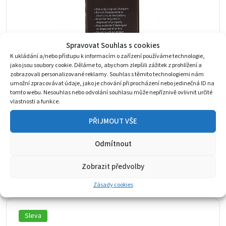
Spravovat Souhlas s cookies
K ukládání a/nebo přístupu k informacím o zařízení používáme technologie,
jako jsou soubory cookie. Děláme to, abychom zlepšili zážitek z prohlížení a
zobrazovali personalizované reklamy. Souhlas s těmito technologiemi nám
umožní zpracovávat údaje, jako je chování při procházení nebo jedinečná ID na
tomto webu. Nesouhlas nebo odvolání souhlasu může nepříznivě ovlivnit určité
vlastnosti a funkce.
PŘIJMOUT VŠE
Originální Baterie iPhone 8 - 1821mAh
Odmítnout
iPhone 8
218
Kč
300
Kč
Původní
Aktuální
Zobrazit předvolby
Skladem 1 ks
cena
cena
byla:
je:
Zásady cookies
300 Kč.
218 Kč.
Sleva