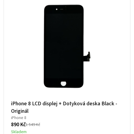
iPhone 8 LCD displej + Dotyková deska Black -
Originál
iPhone 8
890
Kč
1 549
Kč
Původní
Aktuální
Skladem