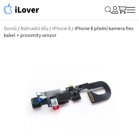
My
Hledat
Me
Account
Domů
/
Náhradní díly
/
iPhone 8
/ iPhone 8 přední kamera flex
kabel + proximity senzor