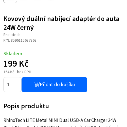
Kovový duální nabíjecí adaptér do auta
24W černý
Rhinotech
P/N: 8596115637368
Skladem
199
Kč
164
Kč
- bez DPH
Přidat do košíku
Popis produktu
RhinoTech LITE Metal MINI Dual USB-A Car Charger 24W