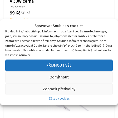
A 30W černá
Rhinotech
99
Kč
231
Kč
Původní
Aktuální
Skladem 1 ks
cena
cena
Spravovat Souhlas s cookies
byla:
je:
K ukládání a/nebo přístupu k informacím o zařízení používáme technologie,
231 Kč.
99 Kč.
jako jsou soubory cookie. Děláme to, abychom zlepšili zážitek z prohlížení a
zobrazovali personalizované reklamy. Souhlas s těmito technologiemi nám
umožní zpracovávat údaje, jako je chování při procházení nebo jedinečná ID na
tomto webu. Nesouhlas nebo odvolání souhlasu může nepříznivě ovlivnit určité
vlastnosti a funkce.
PŘIJMOUT VŠE
Odmítnout
Zobrazit předvolby
Zásady cookies