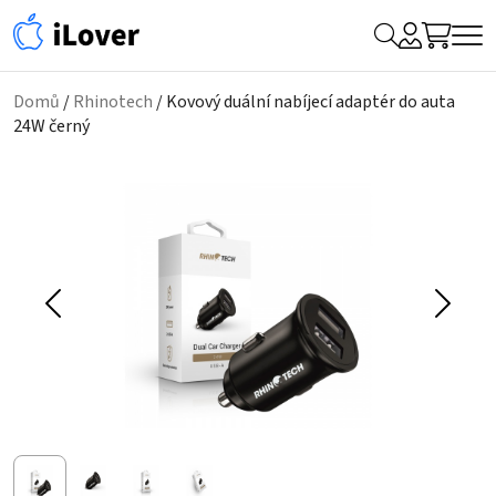
My
Hledat
Me
Account
Domů
/
Rhinotech
/ Kovový duální nabíjecí adaptér do auta
24W černý