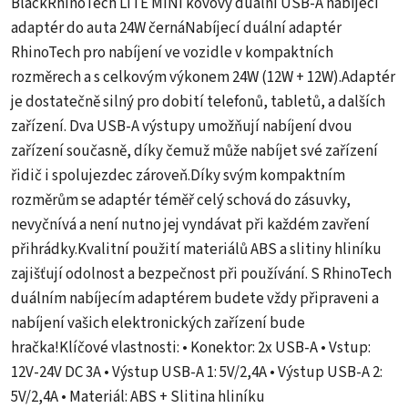
BlackRhinoTech LITE MINI kovový duální USB-A nabíjecí
adaptér do auta 24W černáNabíjecí duální adaptér
RhinoTech pro nabíjení ve vozidle v kompaktních
rozměrech a s celkovým výkonem 24W (12W + 12W).Adaptér
je dostatečně silný pro dobití telefonů, tabletů, a dalších
zařízení. Dva USB-A výstupy umožňují nabíjení dvou
zařízení současně, díky čemuž může nabíjet své zařízení
řidič i spolujezdec zároveň.Díky svým kompaktním
rozměrům se adaptér téměř celý schová do zásuvky,
nevyčnívá a není nutno jej vyndávat při každém zavření
přihrádky.Kvalitní použití materiálů ABS a slitiny hliníku
zajišťují odolnost a bezpečnost při používání. S RhinoTech
duálním nabíjecím adaptérem budete vždy připraveni a
nabíjení vašich elektronických zařízení bude
hračka!Klíčové vlastnosti: • Konektor: 2x USB-A • Vstup:
12V-24V DC 3A • Výstup USB-A 1: 5V/2,4A • Výstup USB-A 2:
5V/2,4A • Materiál: ABS + Slitina hliníku