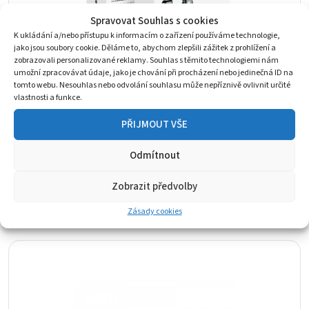
Spravovat Souhlas s cookies
K ukládání a/nebo přístupu k informacím o zařízení používáme technologie,
jako jsou soubory cookie. Děláme to, abychom zlepšili zážitek z prohlížení a
zobrazovali personalizované reklamy. Souhlas s těmito technologiemi nám
umožní zpracovávat údaje, jako je chování při procházení nebo jedinečná ID na
tomto webu. Nesouhlas nebo odvolání souhlasu může nepříznivě ovlivnit určité
vlastnosti a funkce.
PŘIJMOUT VŠE
Kabel Forcell F-Energy C259 USB-C to Lightning,
3A, 27W, 1,2 m, černý
Odmítnout
Kabely a redukce
168
Kč
Zobrazit předvolby
Skladem
Zásady cookies