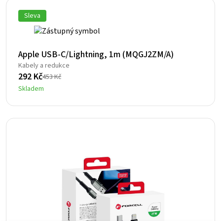
Sleva
Apple USB-C/Lightning, 1m (MQGJ2ZM/A)
Kabely a redukce
292
Kč
453
Kč
Původní
Aktuální
Skladem
cena
cena
byla:
je:
453 Kč.
292 Kč.