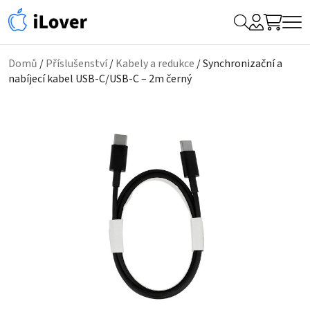
My
Hledat
Me
Account
Domů
/
Příslušenství
/
Kabely a redukce
/ Synchronizační a
nabíjecí kabel USB-C/USB-C – 2m černý