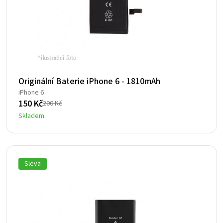
Originální Baterie iPhone 6 - 1810mAh
iPhone 6
150
Kč
200
Kč
Původní
Aktuální
Skladem
cena
cena
byla:
je:
200 Kč.
150 Kč.
Sleva