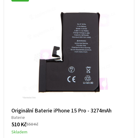
Originální Baterie iPhone 15 Pro - 3274mAh
Baterie
510
Kč
550
Kč
Původní
Aktuální
Skladem
cena
cena