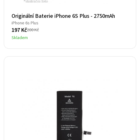
Originální Baterie iPhone 6S Plus - 2750mAh
iPhone 6s Plus
197
Kč
200
Kč
Původní
Aktuální
Skladem
cena
cena
byla:
je:
200 Kč.
197 Kč.