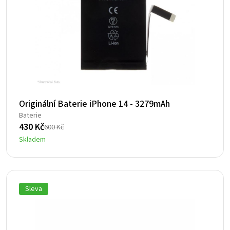
Originální Baterie iPhone 14 - 3279mAh
Baterie
430
Kč
600
Kč
Původní
Aktuální
Skladem
cena
cena
byla:
je:
600 Kč.
430 Kč.
Sleva