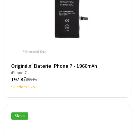
Originální Baterie iPhone 7 - 1960mAh
iPhone 7
197
Kč
200
Kč
Původní
Aktuální
Skladem 1 ks
cena
cena
byla:
je:
200 Kč.
197 Kč.
Sleva