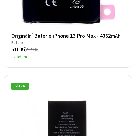
Originální Baterie iPhone 13 Pro Max - 4352mAh
Baterie
510
Kč
610
Kč
Původní
Aktuální
Skladem
cena
cena
byla:
je:
610 Kč.
510 Kč.
Sleva