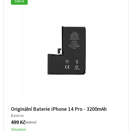
Sleva
Originální Baterie iPhone 14 Pro - 3200mAh
Baterie
499
Kč
600
Kč
Původní
Aktuální
Skladem