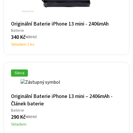
Originální Baterie iPhone 13 mini - 2406mAh
Baterie
340
Kč
400
Kč
Původní
Aktuální
Skladem 1 ks
cena
cena
byla:
je:
400 Kč.
340 Kč.
Sleva
Originální Baterie iPhone 13 mini – 2406mAh -
Článek baterie
Baterie
290
Kč
400
Kč
Původní
Aktuální
Skladem
cena
cena