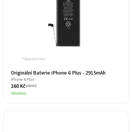
Originální Baterie iPhone 6 Plus - 2915mAh
iPhone 6 Plus
160
Kč
200
Kč
Původní
Aktuální
Skladem
cena
cena
byla:
je:
200 Kč.
160 Kč.