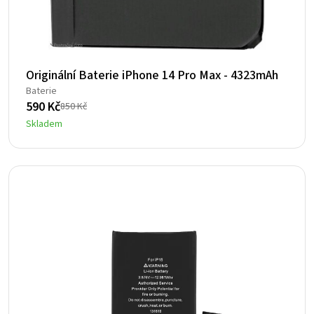
Originální Baterie iPhone 14 Pro Max - 4323mAh
Baterie
590
Kč
850
Kč
Původní
Aktuální
Skladem
cena
cena
byla:
je:
850 Kč.
590 Kč.