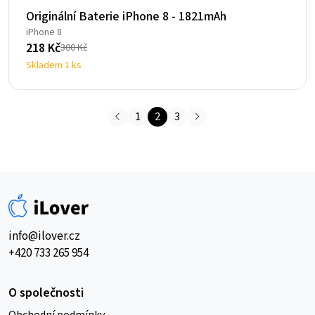
Originální Baterie iPhone 8 - 1821mAh
iPhone 8
218
Kč
300
Kč
Původní
Aktuální
Skladem 1 ks
cena
cena
byla:
je:
300 Kč.
218 Kč.
1
2
3
info@ilover.cz
+420 733 265 954
O společnosti
Obchodní podmínky