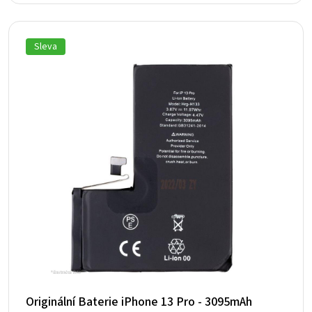
byla:
je:
400 Kč.
290 Kč.
Sleva
Originální Baterie iPhone 13 Pro - 3095mAh