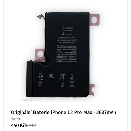
Originální Baterie iPhone 12 Pro Max - 3687mAh
Baterie
450
Kč
510
Kč
Původní
Aktuální