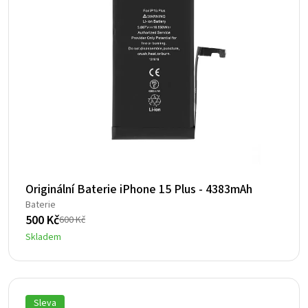
Originální Baterie iPhone 15 Plus - 4383mAh
Baterie
500
Kč
600
Kč
Původní
Aktuální
Skladem
cena
cena
byla:
je:
600 Kč.
500 Kč.
Sleva