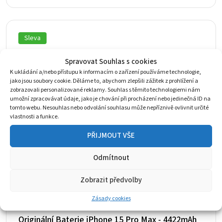
byla:
je:
550 Kč.
510 Kč.
Sleva
Spravovat Souhlas s cookies
K ukládání a/nebo přístupu k informacím o zařízení používáme technologie,
jako jsou soubory cookie. Děláme to, abychom zlepšili zážitek z prohlížení a
zobrazovali personalizované reklamy. Souhlas s těmito technologiemi nám
umožní zpracovávat údaje, jako je chování při procházení nebo jedinečná ID na
tomto webu. Nesouhlas nebo odvolání souhlasu může nepříznivě ovlivnit určité
vlastnosti a funkce.
PŘIJMOUT VŠE
Odmítnout
Zobrazit předvolby
Zásady cookies
Originální Baterie iPhone 15 Pro Max - 4422mAh