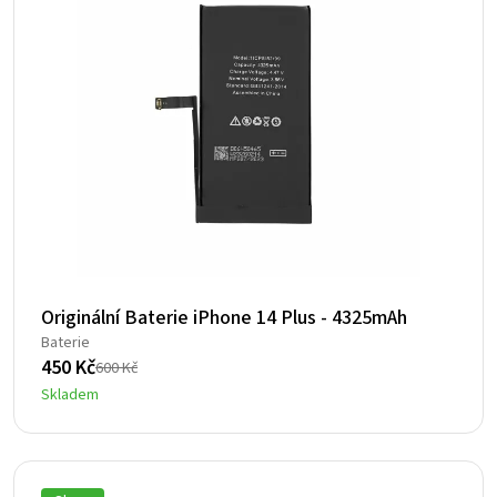
Originální Baterie iPhone 14 Plus - 4325mAh
Baterie
450
Kč
600
Kč
Původní
Aktuální
Skladem
cena
cena
byla:
je:
600 Kč.
450 Kč.