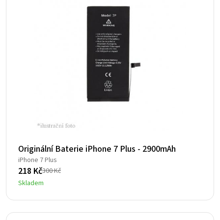
Originální Baterie iPhone 7 Plus - 2900mAh
iPhone 7 Plus
218
Kč
300
Kč
Původní
Aktuální
Skladem
cena
cena
byla:
je:
300 Kč.
218 Kč.