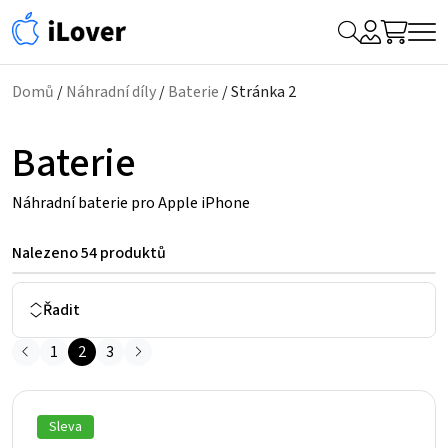
My
Hledat
Me
Account
Domů
/
Náhradní díly
/
Baterie
/ Stránka 2
Baterie
Náhradní baterie pro Apple iPhone
Nalezeno
54 produktů
Řadit
1
2
3
Sleva