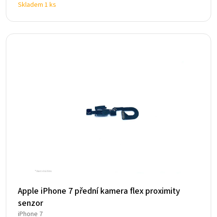
Skladem 1 ks
cena
cena
byla:
je:
200 Kč.
197 Kč.
Apple iPhone 7 přední kamera flex proximity
senzor
iPhone 7