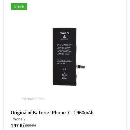
Sleva
Originální Baterie iPhone 7 - 1960mAh
iPhone 7
197
Kč
200
Kč
Původní
Aktuální