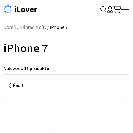
My
Hledat
Me
Account
Domů
/
Náhradní díly
/ iPhone 7
iPhone 7
Nalezeno
11 produktů
Řadit