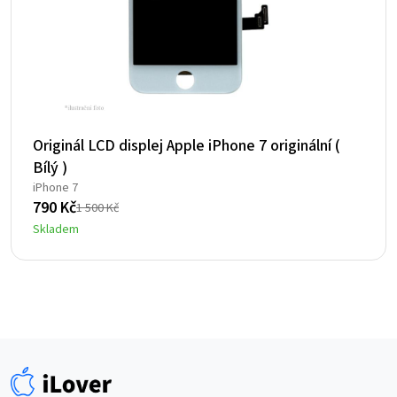
Originál LCD displej Apple iPhone 7 originální (
Bílý )
iPhone 7
790
Kč
1 500
Kč
Původní
Aktuální
Skladem
cena
cena
byla:
je:
1
790 Kč.
500 Kč.