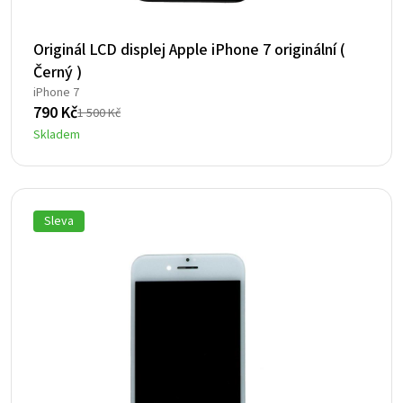
Originál LCD displej Apple iPhone 7 originální (
Černý )
iPhone 7
790
Kč
1 500
Kč
Původní
Aktuální
Skladem
cena
cena
byla:
je:
1
790 Kč.
500 Kč.
Sleva