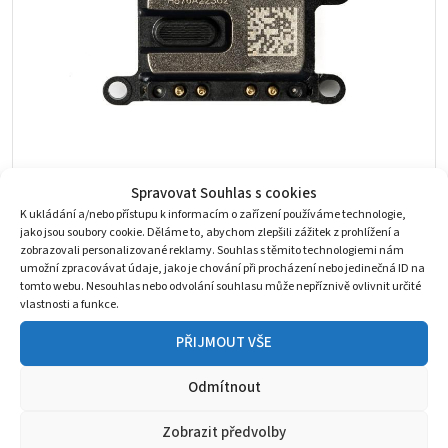
Spravovat Souhlas s cookies
K ukládání a/nebo přístupu k informacím o zařízení používáme technologie,
Apple iPhone 7 sluchátko/horní reproduktor
jako jsou soubory cookie. Děláme to, abychom zlepšili zážitek z prohlížení a
iPhone 7
zobrazovali personalizované reklamy. Souhlas s těmito technologiemi nám
98
Kč
umožní zpracovávat údaje, jako je chování při procházení nebo jedinečná ID na
tomto webu. Nesouhlas nebo odvolání souhlasu může nepříznivě ovlivnit určité
Skladem 1 ks
vlastnosti a funkce.
PŘIJMOUT VŠE
Odmítnout
Zobrazit předvolby