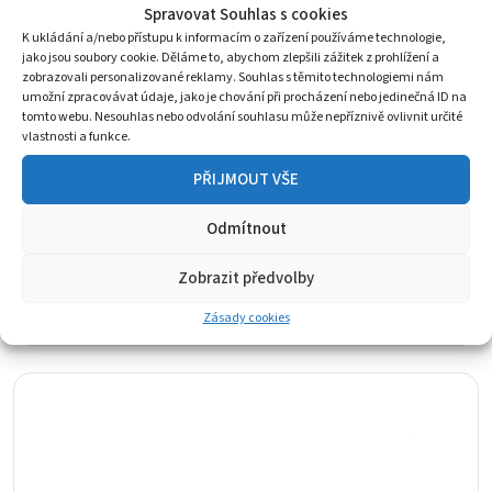
Spravovat Souhlas s cookies
K ukládání a/nebo přístupu k informacím o zařízení používáme technologie,
jako jsou soubory cookie. Děláme to, abychom zlepšili zážitek z prohlížení a
zobrazovali personalizované reklamy. Souhlas s těmito technologiemi nám
umožní zpracovávat údaje, jako je chování při procházení nebo jedinečná ID na
tomto webu. Nesouhlas nebo odvolání souhlasu může nepříznivě ovlivnit určité
vlastnosti a funkce.
PŘIJMOUT VŠE
Odmítnout
Apple iPhone 7 sluchátko/horní reproduktor
iPhone 7
Zobrazit předvolby
98
Kč
Skladem 1 ks
Zásady cookies