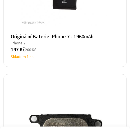
Originální Baterie iPhone 7 - 1960mAh
iPhone 7
197
Kč
200
Kč
Původní
Aktuální
Skladem 1 ks
cena
cena
byla:
je:
200 Kč.
197 Kč.