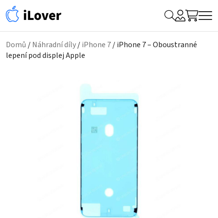
My
Hledat
Me
Account
Domů
/
Náhradní díly
/
iPhone 7
/ iPhone 7 – Oboustranné
lepení pod displej Apple