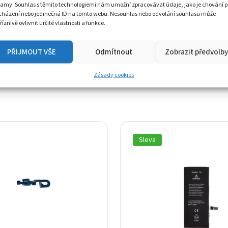
lamy. Souhlas s těmito technologiemi nám umožní zpracovávat údaje, jako je chování p
displej, pro zajištění voděodolnosti, které
cházení nebo jedinečná ID na tomto webu. Nesouhlas nebo odvolání souhlasu může
říznivě ovlivnit určité vlastnosti a funkce.
PŘIJMOUT VŠE
Odmítnout
Zobrazit předvolby
iPhone 7
Zásady cookies
Sleva