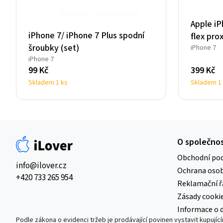
Apple iP
iPhone 7/ iPhone 7 Plus spodní
flex pro
šroubky (set)
iPhone 7
iPhone 7
99
Kč
399
Kč
Skladem 1 ks
Skladem 1
O společnos
Obchodní po
info@ilover.cz
Ochrana osob
+420 733 265 954
Reklamační ř
Zásady cooki
Informace o 
Podle zákona o evidenci tržeb je prodávající povinen vystavit kupují