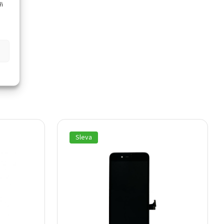
ři
Sleva