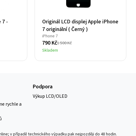
 7 -
Originál LCD displej Apple iPhone
7 originální ( Černý )
iPhone 7
790
Kč
1 500
Kč
Původní
Aktuální
Skladem
cena
cena
byla:
je:
1
790 Kč.
500 Kč.
Podpora
Výkup LCD/OLED
me rychle a
ů
nline; v případě technického výpadku pak nejpozději do 48 hodin.