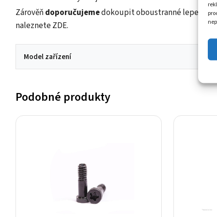
rek
Zárověň
doporučujeme
dokoupit oboustranné lepení pod 
pro
nep
naleznete
ZDE.
Model zařízení
Podobné produkty