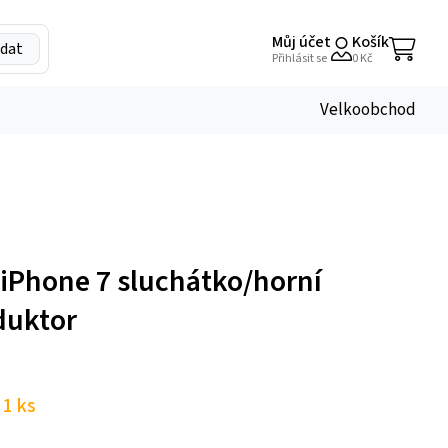
Můj účet
Košík
dat
My
Přihlásit se
0
Kč
Account
Velkoobchod
 iPhone 7 sluchátko/horní
duktor
1 ks