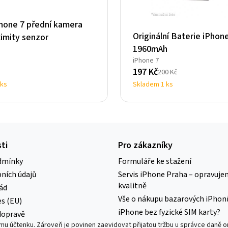
hone 7 přední kamera
Originální Baterie iPhone
ximity senzor
1960mAh
iPhone 7
197
Kč
200
Kč
Původní
Aktuální
 ks
Skladem 1 ks
cena
cena
byla:
je:
200 Kč.
197 Kč.
ti
Pro zákazníky
dmínky
Formuláře ke stažení
ních údajů
Servis iPhone Praha – opravuje
kvalitně
ád
Vše o nákupu bazarových iPhon
es (EU)
iPhone bez fyzické SIM karty?
dopravě
címu účtenku. Zároveň je povinen zaevidovat přijatou tržbu u správce daně o