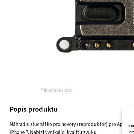
Popis produktu
Náhradní sluchátko pro hovory (reproduktor) pro Apple iP
K u
coo
iPhone 7. Nabízí vynikající kvalitu zvuku.