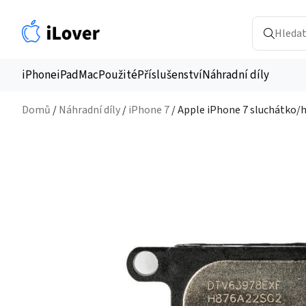
iPhone
iPad
Mac
Použité
Příslušenství
Náhradní díly
Domů
/
Náhradní díly
/
iPhone 7
/ Apple iPhone 7 sluchátko/