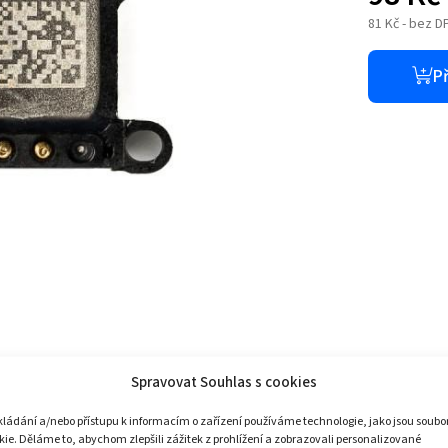
81
Kč
- bez D
Př
Spravovat Souhlas s cookies
hone 7. Vysoce kvalitní reproduktor pro Apple
kládání a/nebo přístupu k informacím o zařízení používáme technologie, jako jsou soubo
kie. Děláme to, abychom zlepšili zážitek z prohlížení a zobrazovali personalizované