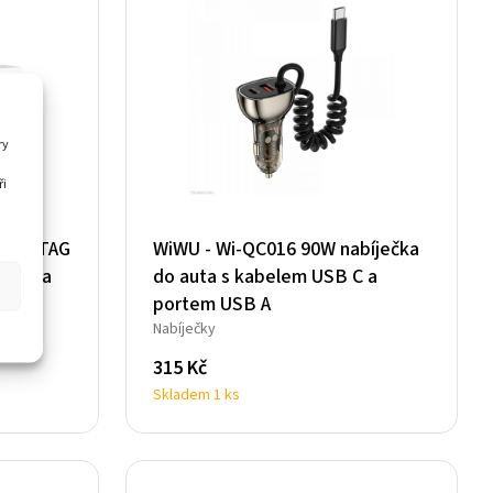
ry
ři
T F-TAG
WiWU - Wi-QC016 90W nabíječka
áhrada
do auta s kabelem USB C a
portem USB A
Nabíječky
315
Kč
Skladem 1 ks