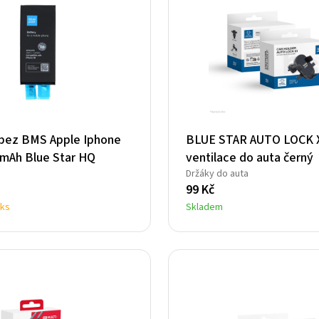
 bez BMS Apple Iphone
BLUE STAR AUTO LOCK X
 mAh Blue Star HQ
ventilace do auta černý
Držáky do auta
99
Kč
 ks
Skladem