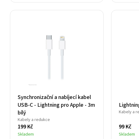
byla:
je:
300 Kč.
291 Kč.
Synchronizační a nabíjecí kabel
USB-C - Lightning pro Apple - 3m
Lightnin
bílý
Kabely a r
Kabely a redukce
199
Kč
99
Kč
Skladem
Skladem