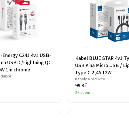
F-Energy C241 4v1 USB-
Kabel BLUE STAR 4v1 Ty
 na USB-C/Lightning QC
USB A na Micro USB / Lig
0W 1m chrome
Type C 2,4A 12W
edukce
Kabely a redukce
99
Kč
Skladem