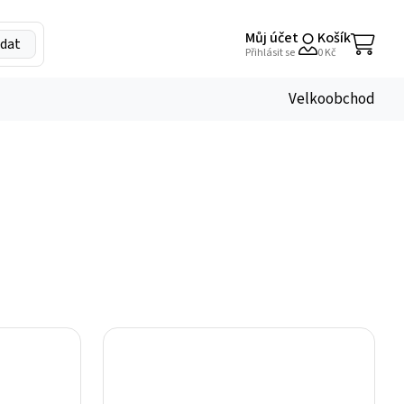
Můj účet
Košík
dat
My
Přihlásit se
0
Kč
Account
Velkoobchod