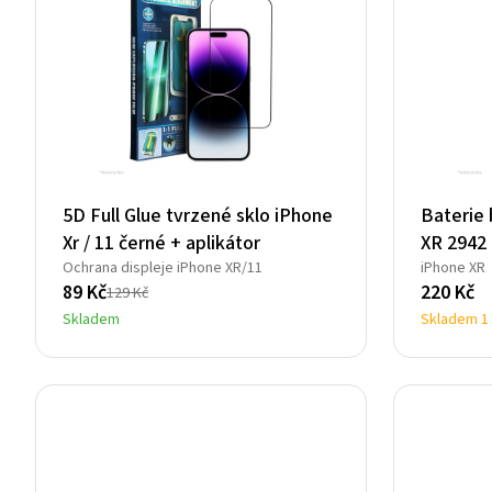
5D Full Glue tvrzené sklo iPhone
Baterie
Xr / 11 černé + aplikátor
XR 2942
Ochrana displeje iPhone XR/11
iPhone XR
89
Kč
220
Kč
129
Kč
Původní
Aktuální
Skladem
Skladem 1
cena
cena
byla:
je:
129 Kč.
89 Kč.