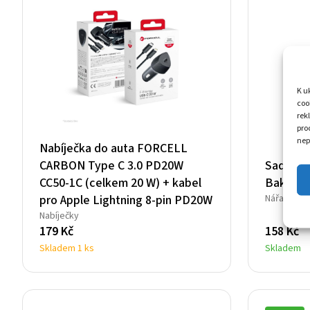
K u
coo
rek
pro
nep
Nabíječka do auta FORCELL
CARBON Type C 3.0 PD20W
Sada nář
CC50-1C (celkem 20 W) + kabel
Baku BK
pro Apple Lightning 8-pin PD20W
Nářadí
Nabíječky
179
Kč
158
Kč
Skladem 1 ks
Skladem