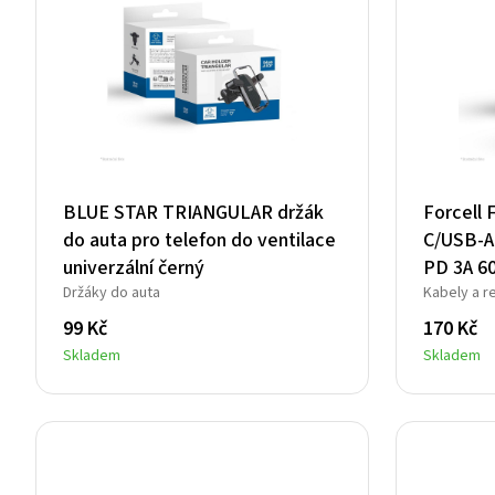
BLUE STAR TRIANGULAR držák
Forcell 
do auta pro telefon do ventilace
C/USB-A
univerzální černý
PD 3A 6
Držáky do auta
Kabely a r
99
Kč
170
Kč
Skladem
Skladem