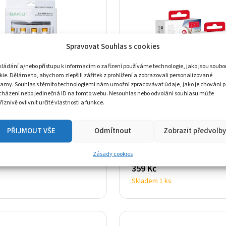
Spravovat Souhlas s cookies
kládání a/nebo přístupu k informacím o zařízení používáme technologie, jako jsou soubo
kie. Děláme to, abychom zlepšili zážitek z prohlížení a zobrazovali personalizované
lamy. Souhlas s těmito technologiemi nám umožní zpracovávat údaje, jako je chování p
cházení nebo jedinečná ID na tomto webu. Nesouhlas nebo odvolání souhlasu může
říznivě ovlivnit určité vlastnosti a funkce.
Tag FORCELL F-PROTEC
adí na mobilní telefon
F01 Bluetooth lokátor n
PŘIJMOUT VŠE
Odmítnout
Zobrazit předvolby
-8800
Apple AirTag bílý
AirTag
Zásady cookies
359
Kč
Skladem 1 ks