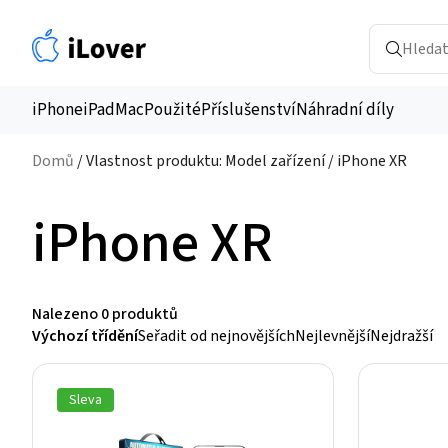
iPhone
iPad
Mac
Použité
Příslušenství
Náhradní díly
Domů
/ Vlastnost produktu: Model zařízení / iPhone XR
iPhone XR
Nalezeno
0 produktů
Výchozí třídění
Seřadit od nejnovějších
Nejlevnější
Nejdražší
Sleva