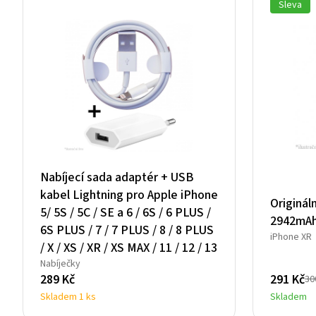
Sleva
Nabíjecí sada adaptér + USB
kabel Lightning pro Apple iPhone
Originál
5/ 5S / 5C / SE a 6 / 6S / 6 PLUS /
2942mA
6S PLUS / 7 / 7 PLUS / 8 / 8 PLUS
iPhone XR
/ X / XS / XR / XS MAX / 11 / 12 / 13
Nabíječky
289
Kč
291
Kč
30
Původní
Aktuální
Skladem 1 ks
Skladem
cena
cena