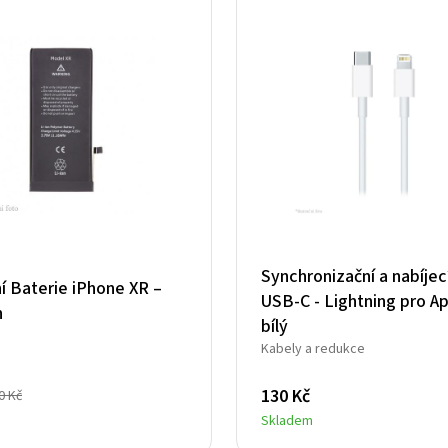
Synchronizační a nabíjec
ní Baterie iPhone XR –
USB-C - Lightning pro Ap
h
bílý
Kabely a redukce
130
Kč
0
Kč
Skladem