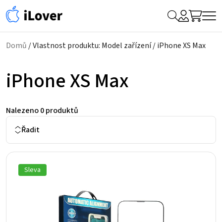
My
Hledat
Me
Account
Domů
/ Vlastnost produktu: Model zařízení / iPhone XS Max
iPhone XS Max
Nalezeno
0 produktů
Řadit
Sleva