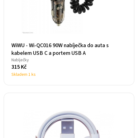
WiWU - Wi-QC016 90W nabíječka do auta s
kabelem USB C a portem USB A
Nabíječky
315
Kč
Skladem 1 ks