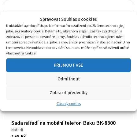
Spravovat Souhlas s cookies
K ukládání a/nebo přístupu k informacím o zařízení používáme technologie,
jako jsou soubory cookie. Děláme to, abychom zlepšili zážitek z prohlížení a
zobrazovali personalizované reklamy. Souhlas s těmito technologiemi nám
umožní zpracovávat údaje, jako je chování při procházení nebo jedinečná ID na
tomto webu. Nesouhlas nebo odvolání souhlasu může nepříznivě ovlivnit určité
vlastnosti a funkce.
PŘIJMOUT VŠE
Odmítnout
Zobrazit předvolby
Zásady cookies
Sada nářadí na mobilní telefon Baku BK-8800
Nářadí
158
Kč