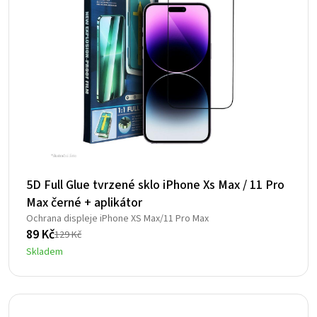
5D Full Glue tvrzené sklo iPhone Xs Max / 11 Pro
Max černé + aplikátor
Ochrana displeje iPhone XS Max/11 Pro Max
89
Kč
129
Kč
Původní
Aktuální
Skladem
cena
cena
byla:
je:
129 Kč.
89 Kč.