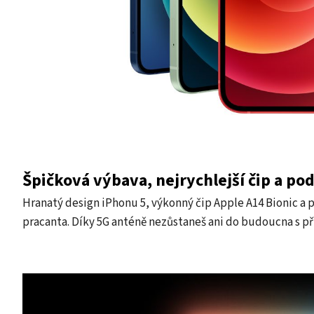
Špičková výbava, nejrychlejší čip a po
Hranatý design iPhonu 5, výkonný čip Apple A14 Bionic a 
pracanta. Díky 5G anténě nezůstaneš ani do budoucna s p