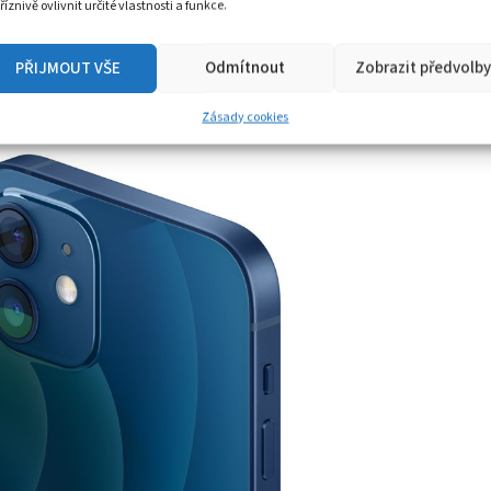
říznivě ovlivnit určité vlastnosti a funkce.
6,1” s označením Super Retina XDR nabízí
PŘIJMOUT VŠE
Odmítnout
Zobrazit předvolby
ajišťuje zadní sklo zvané Ceramic Shield.
Zásady cookies