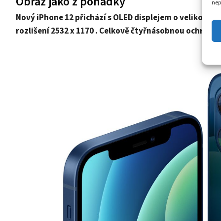
Obraz jako z pohádky
nep
Nový iPhone 12 přichází s OLED displejem o velikosti 
rozlišení 2532 x 1170
. Celkově čtyřnásobnou ochranu z