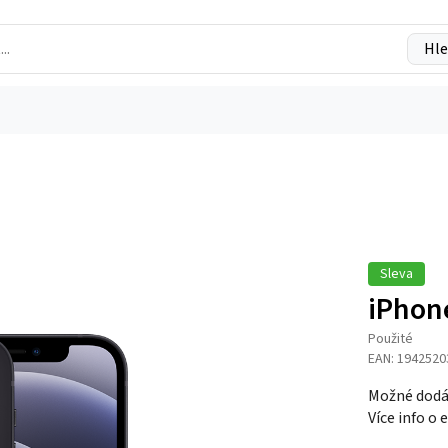
Hle
Sleva
iPhon
Použité
EAN: 1942520
Možné dodá
Více info o