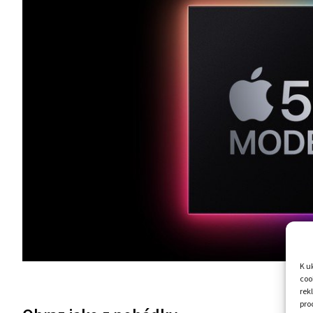
K u
coo
rek
pro