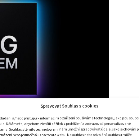
Spravovat Souhlas s cookies
kládání a/nebo přístupu k informacím o zařízení používáme technologie, jako jsou soubo
kie. Děláme to, abychom zlepšili zážitek z prohlížení a zobrazovali personalizované
lamy. Souhlas s těmito technologiemi nám umožní zpracovávat údaje, jako je chování p
cházení nebo jedinečná ID na tomto webu. Nesouhlas nebo odvolání souhlasu může