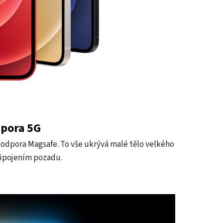
dpora 5G
podpora Magsafe. To vše ukrývá malé tělo velkého
řipojením pozadu.