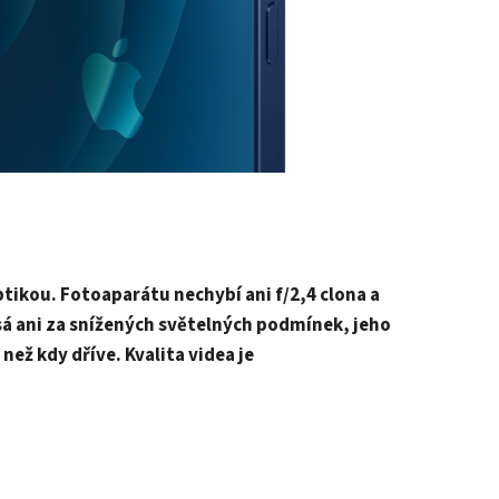
tikou. Fotoaparátu nechybí ani f/2,4 clona a
esá ani za snížených světelných podmínek, jeho
než kdy dříve. Kvalita videa je