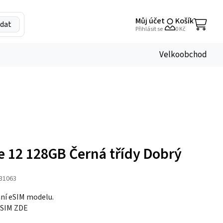
Můj účet
Košík
dat
My
Přihlásit se
0
Kč
Account
Velkoobchod
e 12 128GB Černá třídy Dobrý
31063
ní eSIM modelu.
 eSIM ZDE