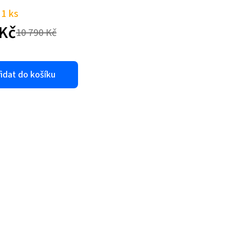
1 ks
Kč
10 790
Kč
dní
lní
idat do košíku
č.
č.