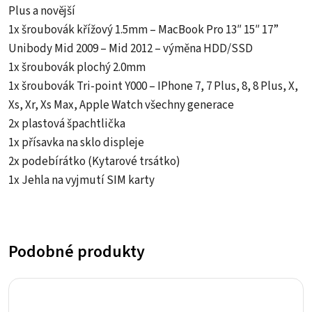
Plus a novější
1x šroubovák křížový 1.5mm – MacBook Pro 13″ 15″ 17”
Unibody Mid 2009 – Mid 2012 – výměna HDD/SSD
1x šroubovák plochý 2.0mm
1x šroubovák Tri-point Y000 – IPhone 7, 7 Plus, 8, 8 Plus, X,
Xs, Xr, Xs Max, Apple Watch všechny generace
2x plastová špachtlička
1x přísavka na sklo displeje
2x podebírátko (Kytarové trsátko)
1x Jehla na vyjmutí SIM karty
Podobné produkty