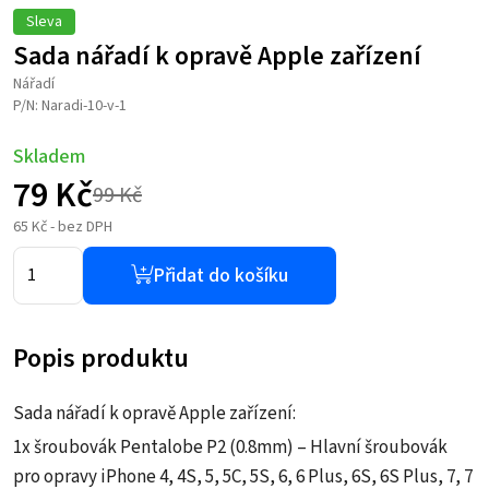
Sleva
Sada nářadí k opravě Apple zařízení
Nářadí
P/N: Naradi-10-v-1
Skladem
79
Kč
99
Kč
Původní
Aktuální
65
Kč
- bez DPH
cena
cena
Přidat do košíku
byla:
je:
Popis produktu
99 Kč.
79 Kč.
Sada nářadí k opravě Apple zařízení:
1x šroubovák Pentalobe P2 (0.8mm) – Hlavní šroubovák
pro opravy iPhone 4, 4S, 5, 5C, 5S, 6, 6 Plus, 6S, 6S Plus, 7, 7