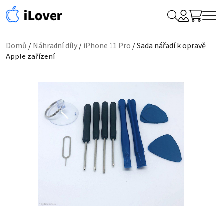
My
Hledat
Me
Account
Domů
/
Náhradní díly
/
iPhone 11 Pro
/ Sada nářadí k opravě
Apple zařízení