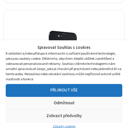
Spravovat Souhlas s cookies
K ukládání a/nebo přístupu k informacím o zařízení používáme technologie,
jako jsou soubory cookie. Děláme to, abychom zlepšili zážitek z prohlížení a
zobrazovali personalizované reklamy. Souhlas s těmito technologiemi nám
umožní zpracovávat údaje, jako je chování při procházení nebo jedinečná ID na
tomto webu. Nesouhlas nebo odvolání souhlasu může nepříznivě ovlivnit určité
vlastnosti a funkce.
PŘIJMOUT VŠE
Odmítnout
Zobrazit předvolby
LCD Display iPhone 7 + Touch
Zásady cookies