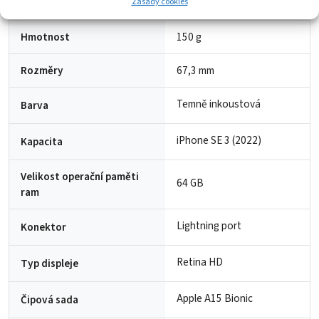
Zásady cookies
Hmotnost
150 g
Rozměry
67,3 mm
Temně inkoustová
Barva
iPhone SE 3 (2022)
Kapacita
Velikost operační paměti
64 GB
ram
Lightning port
Konektor
Retina HD
Typ displeje
Apple A15 Bionic
Čipová sada