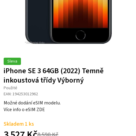
Sleva
iPhone SE 3 64GB (2022) Temně
inkoustová třídy Výborný
Použité
EAN: 194253012962
Možné dodání eSIM modelu.
Více info o eSIM ZDE
Skladem 1 ks
3 527
Kč
8 590
Kč