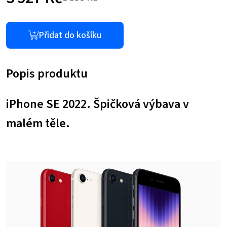
Původní
Aktuální
cena
cena
Přidat do košíku
byla:
je:
Popis produktu
8
3
590 Kč.
527 Kč.
iPhone SE 2022. Špičková výbava v
malém těle.