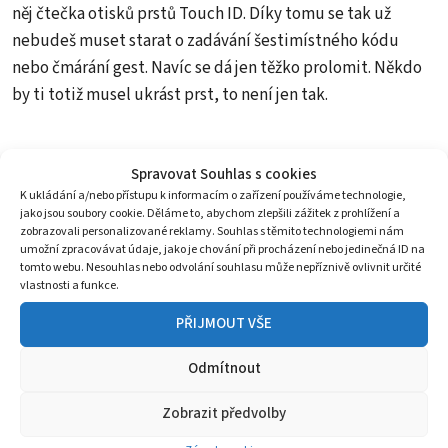
něj čtečka otisků prstů Touch ID. Díky tomu se tak už
nebudeš muset starat o zadávání šestimístného kódu
nebo čmárání gest. Navíc se dá jen těžko prolomit. Někdo
by ti totiž musel ukrást prst, to není jen tak.
Spravovat Souhlas s cookies
K ukládání a/nebo přístupu k informacím o zařízení používáme technologie,
jako jsou soubory cookie. Děláme to, abychom zlepšili zážitek z prohlížení a
zobrazovali personalizované reklamy. Souhlas s těmito technologiemi nám
umožní zpracovávat údaje, jako je chování při procházení nebo jedinečná ID na
tomto webu. Nesouhlas nebo odvolání souhlasu může nepříznivě ovlivnit určité
vlastnosti a funkce.
PŘIJMOUT VŠE
Odmítnout
Zobrazit předvolby