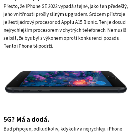
Přesto, že iPhone SE 2022 vypadá stejně, jako ten předešlý,
jeho vnitřnosti prošly silným upgradem. Srdcem přístroje
je šestijádrový procesor od Applu A15 Bionic. Ten je dosud
nejrychlejším procesorem v chytrých telefonech. Nemusíš
se bát, že bys byl s výkonem oproti konkurenci pozadu.
Tento iPhone tě podrží.
5G? Má a dodá.
Buď připojen, odkudkoliv, kdykoliv a nejrychleji. iPhone