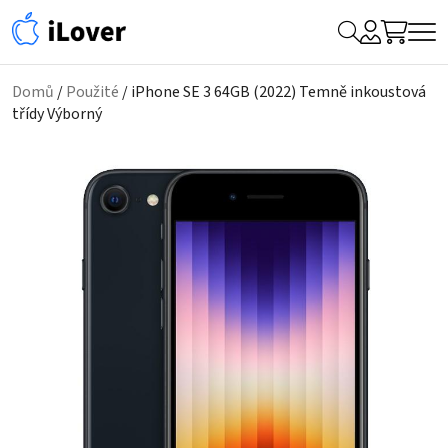
My
Hledat
Me
Account
Domů
/
Použité
/ iPhone SE 3 64GB (2022) Temně inkoustová
třídy Výborný